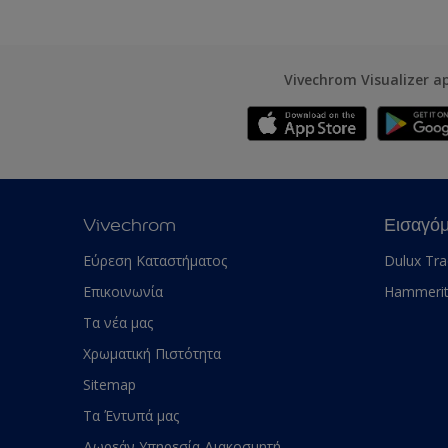
Vivechrom Visualizer a
Vivechrom
Εισαγό
Εύρεση Καταστήματος
Dulux Tr
Επικοινωνία
Hammeri
Τα νέα μας
Χρωματική Πιστότητα
Sitemap
Τα Έντυπά μας
Δωρεάν Υπηρεσία Διακοσμητή