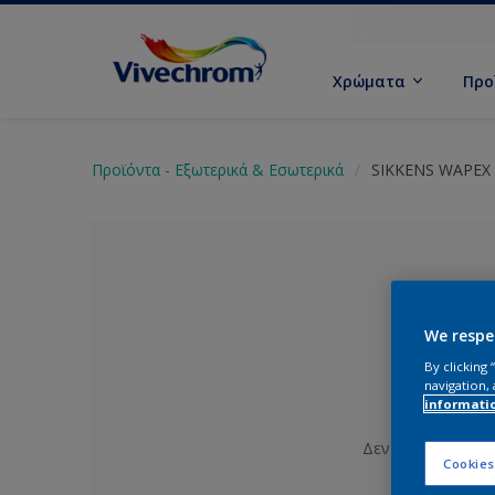
Χρώματα
Προ
Προϊόντα - Εξωτερικά & Εσωτερικά
SIKKENS WAPEX 
We respe
By clicking
navigation, 
informati
Δεν έχει επιλεγε
Cookies