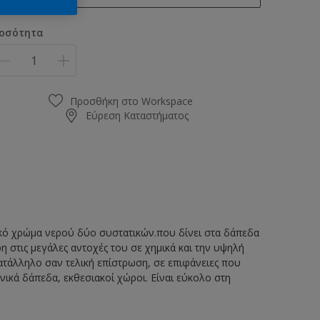
0.93L
οσότητα
0.96L
1L
4.65L
Προσθήκη στο Workspace
Εύρεση Καταστήματος
4.8L
5L
δικό χρώμα νερού δύο συστατικών.που δίνει στα δάπεδα
η στις μεγάλες αντοχές του σε χημικά και την υψηλή
κατάλληλο σαν τελική επίστρωση, σε επιφάνειες που
νικά δάπεδα, εκθεσιακοί χώροι. Είναι εύκολο στη