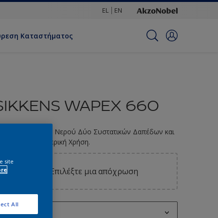
EL
EN
ύρεση Καταστήματος
SIKKENS WAPEX 660
ποξειδικό Χρώμα Νερού Δύο Συστατικών Δαπέδων και
οίχων, για Εσωτερική Χρήση.
e site
ore
Επιλέξτε μια απόχρωση
ect All
0.93L