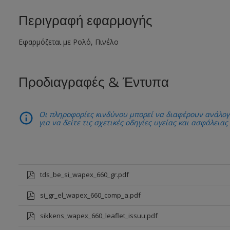
Περιγραφή εφαρμογής
Εφαρμόζεται με Ρολό, Πινέλο
Προδιαγραφές & Έντυπα
Οι πληροφορίες κινδύνου μπορεί να διαφέρουν ανάλογ
για να δείτε τις σχετικές οδηγίες υγείας και ασφάλειας
tds_be_si_wapex_660_gr.pdf
si_gr_el_wapex_660_comp_a.pdf
sikkens_wapex_660_leaflet_issuu.pdf