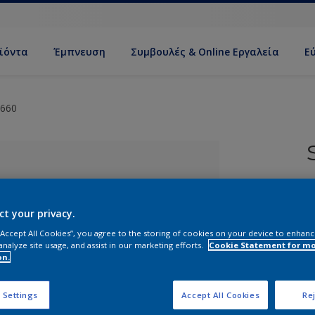
ϊόντα
Έμπνευση
Συμβουλές & Online Εργαλεία
Ε
660
Ε
Τ
ct your privacy.
 “Accept All Cookies”, you agree to the storing of cookies on your device to enhanc
analyze site usage, and assist in our marketing efforts.
Cookie Statement for m
on.
ί απόχρωση
 Settings
Accept All Cookies
Rej