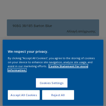
90BG 38/185 Barton Blue
Αλλαγή απόχρωσης
Συσκευασία
We respect your privacy.
1L
3L
10L
By clicking “Accept All Cookies”, you agree to the storing of cookies
on your device to enhance site navigation, analyze site usage, and
Ποσότητα
Υπολογισμός χρώματος
assist in our marketing efforts.
Cookie Statement for more
information.
Υπολογισμός
Cookies Settings
Προσθήκη στο Workspace
Accept All Cookies
Reject All
Εύρεση Καταστήματος