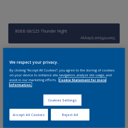
80BB 08/225 Thunder Night
Αλλαγή απόχρωσης
Συσκευασία
We respect your privacy.
0.97L
2.9L
9.7L
By clicking “Accept All Cookies”, you agree to the storing of cookies
on your device to enhance site navigation, analyze site usage, and
Ποσότητα
Υπολογισμός χρώματος
assist in our marketing efforts.
Cookie Statement for more
information.
Υπολογισμός
Cookies Settings
Προσθήκη στο Workspace
Accept All Cookies
Reject All
Εύρεση Καταστήματος