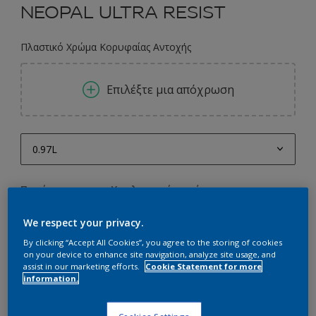
NEOPAL ULTRA RESIST
Πλαστικό Χρώμα Κορυφαίας Αντοχής
Επιλέξτε μια απόχρωση
0.97L
0.97L
Ποσότητα
Υπολογισμός χρώματος
1L
Υπολογισμός
We respect your privacy.
2.9L
By clicking “Accept All Cookies”, you agree to the storing of cookies
3L
on your device to enhance site navigation, analyze site usage, and
Προσθήκη στο Workspace
assist in our marketing efforts.
Cookie Statement for more
9.7L
information.
Εύρεση Καταστήματος
10L
Cookies Settings