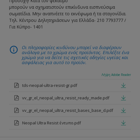
Προσοχή! Κατά τον ψεκασμό
μπορούν να σχηματιστούν επικίνδυνα εισπνεύσιμα
σωματίδια. Μην αναπνέετε το εκνέφωμα ή τα σταγονίδια.
Τηλ. Κέντρου Δηλητηριάσεων για Ελλάδα- 210 7793777 /
Για Κύπρο- 1401
Οι πληροφορίες κινδύνου μπορεί να διαφέρουν
ανάλογα με το χρώμα ενός προϊόντος. Επιλέξτε ένα
χρώμα για να δείτε τις σχετικές οδηγίες υγείας και
ασφάλειας για αυτό το προϊόν.
Λήψη Adobe Reader
tds-neopal-ultra-resist-gr.pdf
vv_gr_el_neopal_ultra_resist_ready_made.pdf
vv_gr_el_neopal_ultra_resist_bases_base_d.pdf
Neopal Ultra Resist έντυπο.pdf