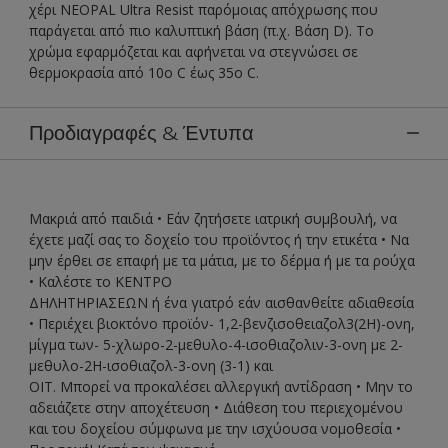
χέρι NEOPAL Ultra Resist παρόμοιας απόχρωσης που
παράγεται από πιο καλυπτική βάση (π.χ. Βάση D). Το
χρώμα εφαρμόζεται και αφήνεται να στεγνώσει σε
θερμοκρασία από 10ο C έως 35o C.
Προδιαγραφές & Έντυπα
Μακριά από παιδιά • Εάν ζητήσετε ιατρική συμβουλή, να
έχετε μαζί σας το δοχείο του προϊόντος ή την ετικέτα • Να
μην έρθει σε επαφή με τα μάτια, με το δέρμα ή με τα ρούχα
• Καλέστε το ΚΕΝΤΡΟ
ΔΗΛΗΤΗΡΙΑΣΕΩΝ ή ένα γιατρό εάν αισθανθείτε αδιαθεσία
• Περιέχει βιοκτόνο προϊόν- 1,2-βενζισοθειαζολ3(2Η)-ονη,
μίγμα των- 5-χλωρο-2-μεθυλο-4-ισοθιαζολιν-3-ονη με 2-
μεθυλο-2Η-ισοθιαζολ-3-ονη (3-1) και
ΟΙΤ. Μπορεί να προκαλέσει αλλεργική αντίδραση • Μην το
αδειάζετε στην αποχέτευση • Διάθεση του περιεχομένου
και του δοχείου σύμφωνα με την ισχύουσα νομοθεσία •