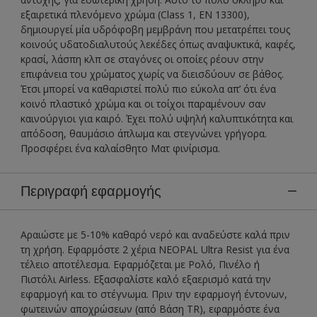
εξαιρετικά πλενόμενο χρώμα (Class 1, EN 13300),
δημιουργεί μία υδρόφοβη μεμβράνη που μετατρέπει τους
κοινούς υδατοδιαλυτούς λεκέδες όπως αναψυκτικά, καφές,
κρασί, λάσπη κλπ σε σταγόνες οι οποίες ρέουν στην
επιφάνεια του χρώματος χωρίς να διεισδύουν σε βάθος.
Έτσι μπορεί να καθαριστεί πολύ πιο εύκολα απ’ ότι ένα
κοινό πλαστικό χρώμα και οι τοίχοι παραμένουν σαν
καινούργιοι για καιρό. Έχει πολύ υψηλή καλυπτικότητα και
απόδοση, θαυμάσιο άπλωμα και στεγνώνει γρήγορα.
Προσφέρει ένα καλαίσθητο Ματ φινίρισμα.
Περιγραφή εφαρμογής
Αραιώστε με 5-10% καθαρό νερό και αναδεύστε καλά πριν
τη χρήση. Εφαρμόστε 2 χέρια NEOPAL Ultra Resist για ένα
τέλειο αποτέλεσμα. Εφαρμόζεται με Ρολό, Πινέλο ή
Πιστόλι Airless. Εξασφαλίστε καλό εξαερισμό κατά την
εφαρμογή και το στέγνωμα. Πριν την εφαρμογή έντονων,
φωτεινών αποχρώσεων (από Βάση TR), εφαρμόστε ένα