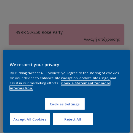
49RR 50/250 Rose Party
Αλλαγή απόχρωσης
Συσκευασία
We respect your privacy.
1L
3L
10L
By clicking “Accept All Cookies”, you agree to the storing of cookies
on your device to enhance site navigation, analyze site usage, and
Ποσότητα
Υπολογισμός χρώματος
assist in our marketing efforts.
Cookie Statement for more
information.
Υπολογισμός
Cookies Settings
Προσθήκη στο Workspace
Accept All Cookies
Reject All
Εύρεση Καταστήματος