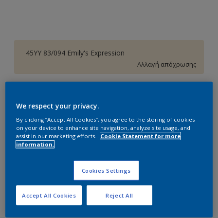
45YY 83/094 Emily's Expression
Αλλαγή απόχρωσης
Συσκευασία
We respect your privacy.
1L
3L
10L
By clicking “Accept All Cookies”, you agree to the storing of cookies
on your device to enhance site navigation, analyze site usage, and
Ποσότητα
Υπολογισμός χρώματος
assist in our marketing efforts.
Cookie Statement for more
information.
Υπολογισμός
Cookies Settings
Προσθήκη στο Workspace
Accept All Cookies
Reject All
Εύρεση Καταστήματος