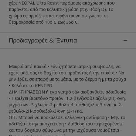
χέρι NEOPAL Ultra Resist παρόμοιας απόχρωσης που
παράγεται από πιο καλυπτική βάση (π.χ. Βάση D). Το
χρώμα εφαρμόζεται και αφήνεται να στεγνώσει σε
θερμοκρασία από 10ο C έως 35o C.
Προδιαγραφές & Έντυπα
Μακριά από παιδιά • Εάν ζητήσετε ιατρική συμβουλή, να
έχετε μαζί σας το δοχείο του προϊόντος ή την ετικέτα • Να
μην έρθει σε επαφή με τα μάτια, με το δέρμα ή με τα ρούχα
• Καλέστε το ΚΕΝΤΡΟ
ΔΗΛΗΤΗΡΙΑΣΕΩΝ ή ένα γιατρό εάν αισθανθείτε αδιαθεσία
• Περιέχει βιοκτόνο προϊόν- 1,2-βενζισοθειαζολ3(2Η)-ονη,
μίγμα των- 5-χλωρο-2-μεθυλο-4-ισοθιαζολιν-3-ονη με 2-
μεθυλο-2Η-ισοθιαζολ-3-ονη (3-1) και
ΟΙΤ. Μπορεί να προκαλέσει αλλεργική αντίδραση • Μην το
αδειάζετε στην αποχέτευση • Διάθεση του περιεχομένου
και του δοχείου σύμφωνα με την ισχύουσα νομοθεσία •