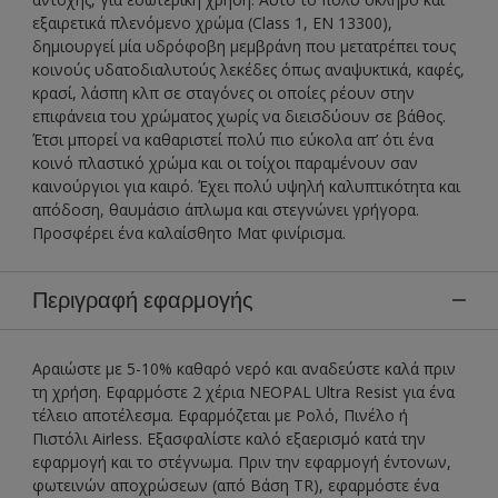
εξαιρετικά πλενόμενο χρώμα (Class 1, EN 13300),
δημιουργεί μία υδρόφοβη μεμβράνη που μετατρέπει τους
κοινούς υδατοδιαλυτούς λεκέδες όπως αναψυκτικά, καφές,
κρασί, λάσπη κλπ σε σταγόνες οι οποίες ρέουν στην
επιφάνεια του χρώματος χωρίς να διεισδύουν σε βάθος.
Έτσι μπορεί να καθαριστεί πολύ πιο εύκολα απ’ ότι ένα
κοινό πλαστικό χρώμα και οι τοίχοι παραμένουν σαν
καινούργιοι για καιρό. Έχει πολύ υψηλή καλυπτικότητα και
απόδοση, θαυμάσιο άπλωμα και στεγνώνει γρήγορα.
Προσφέρει ένα καλαίσθητο Ματ φινίρισμα.
Περιγραφή εφαρμογής
Αραιώστε με 5-10% καθαρό νερό και αναδεύστε καλά πριν
τη χρήση. Εφαρμόστε 2 χέρια NEOPAL Ultra Resist για ένα
τέλειο αποτέλεσμα. Εφαρμόζεται με Ρολό, Πινέλο ή
Πιστόλι Airless. Εξασφαλίστε καλό εξαερισμό κατά την
εφαρμογή και το στέγνωμα. Πριν την εφαρμογή έντονων,
φωτεινών αποχρώσεων (από Βάση TR), εφαρμόστε ένα