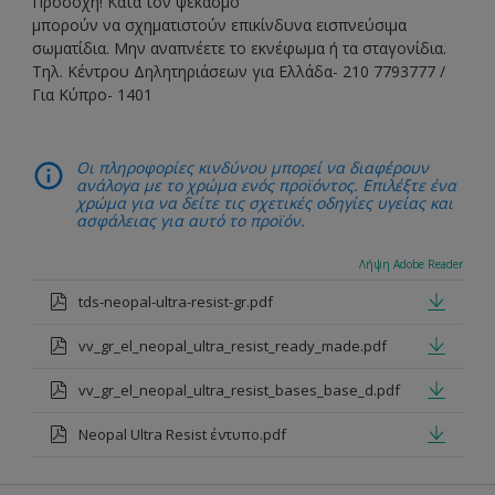
Προσοχή! Κατά τον ψεκασμό
μπορούν να σχηματιστούν επικίνδυνα εισπνεύσιμα
σωματίδια. Μην αναπνέετε το εκνέφωμα ή τα σταγονίδια.
Τηλ. Κέντρου Δηλητηριάσεων για Ελλάδα- 210 7793777 /
Για Κύπρο- 1401
Οι πληροφορίες κινδύνου μπορεί να διαφέρουν
ανάλογα με το χρώμα ενός προϊόντος. Επιλέξτε ένα
χρώμα για να δείτε τις σχετικές οδηγίες υγείας και
ασφάλειας για αυτό το προϊόν.
Λήψη Adobe Reader
tds-neopal-ultra-resist-gr.pdf
vv_gr_el_neopal_ultra_resist_ready_made.pdf
vv_gr_el_neopal_ultra_resist_bases_base_d.pdf
Neopal Ultra Resist έντυπο.pdf