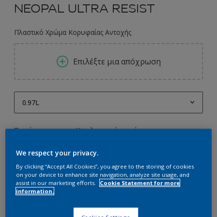
NEOPAL ULTRA RESIST
Πλαστικό Χρώμα Κορυφαίας Αντοχής
Επιλέξτε μια απόχρωση
0.97L
0.97L
Ποσότητα
Υπολογισμός χρώματος
1L
Υπολογισμός
We respect your privacy.
2.9L
By clicking “Accept All Cookies”, you agree to the storing of cookies
3L
on your device to enhance site navigation, analyze site usage, and
Προσθήκη στο Workspace
assist in our marketing efforts.
Cookie Statement for more
9.7L
information.
Εύρεση Καταστήματος
10L
Cookies Settings