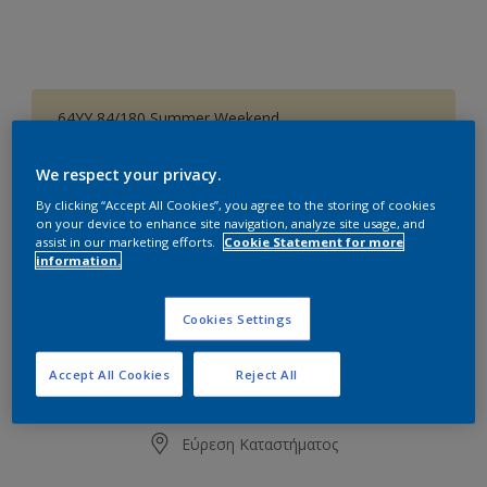
64YY 84/180 Summer Weekend
Αλλαγή απόχρωσης
We respect your privacy.
Συσκευασία
By clicking “Accept All Cookies”, you agree to the storing of cookies
on your device to enhance site navigation, analyze site usage, and
1L
3L
10L
assist in our marketing efforts.
Cookie Statement for more
information.
Ποσότητα
Υπολογισμός χρώματος
Cookies Settings
Υπολογισμός
Accept All Cookies
Reject All
Προσθήκη στο Workspace
Εύρεση Καταστήματος