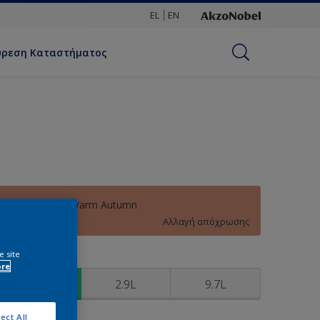
EL
EN
ύρεση Καταστήματος
60YR 40/297 Warm Autumn
Αλλαγή απόχρωσης
e site
υσκευασία
ore
0.97L
2.9L
9.7L
ect All