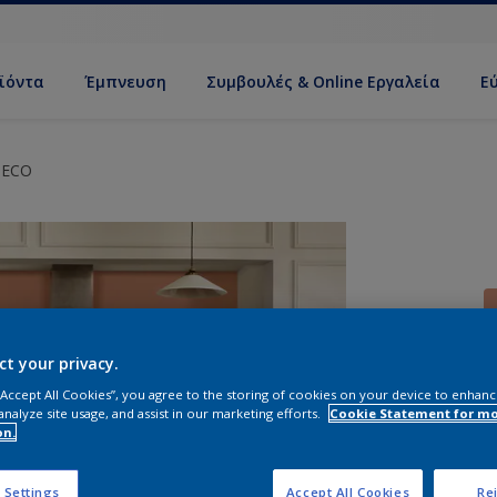
ϊόντα
Έμπνευση
Συμβουλές & Online Εργαλεία
Ε
 ECO
ct your privacy.
 “Accept All Cookies”, you agree to the storing of cookies on your device to enhanc
Σ
analyze site usage, and assist in our marketing efforts.
Cookie Statement for m
on.
 Settings
Accept All Cookies
Rej