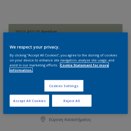
50GY 43/120 Reptilian
Αλλαγή απόχρωσης
We respect your privacy.
Συσκευασία
By clicking “Accept All Cookies”, you agree to the storing of cookies
on your device to enhance site navigation, analyze site usage, and
1L
3L
10L
assist in our marketing efforts.
Cookie Statement for more
information.
Ποσότητα
Υπολογισμός χρώματος
Cookies Settings
Υπολογισμός
Accept All Cookies
Reject All
Προσθήκη στο Workspace
Εύρεση Καταστήματος