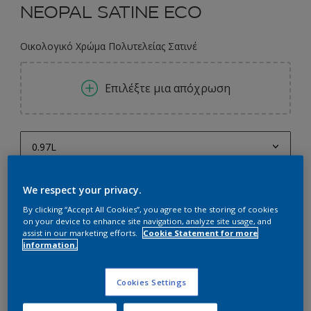
NEOPAL SATINE ECO
Οικολογικό Χρώμα Πολυτελείας Σατινέ
Επιλέξτε μια απόχρωση
0.97L
0.97L
Ποσότητα
Υπολογισμός χρώματος
We respect your privacy.
1L
By clicking “Accept All Cookies”, you agree to the storing of cookies
Υπολογισμός
on your device to enhance site navigation, analyze site usage, and
2.9L
assist in our marketing efforts.
Cookie Statement for more
information.
3L
Προσθήκη στο Workspace
9.7L
Εύρεση Καταστήματος
Cookies Settings
10L