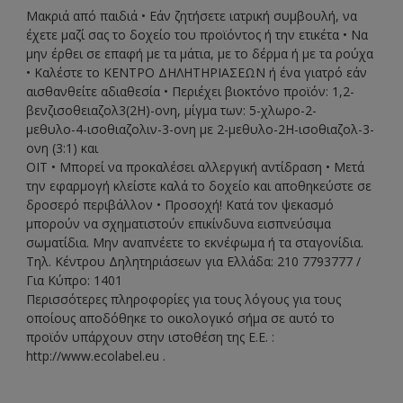
Μακριά από παιδιά • Εάν ζητήσετε ιατρική συμβουλή, να
έχετε μαζί σας το δοχείο του προϊόντος ή την ετικέτα • Να
μην έρθει σε επαφή με τα μάτια, με το δέρμα ή με τα ρούχα
• Καλέστε το ΚΕΝΤΡΟ ΔΗΛΗΤΗΡΙΑΣΕΩΝ ή ένα γιατρό εάν
αισθανθείτε αδιαθεσία • Περιέχει βιοκτόνο προϊόν: 1,2-
βενζισοθειαζολ3(2Η)-ονη, μίγμα των: 5-χλωρο-2-
μεθυλο-4-ισοθιαζολιν-3-ονη με 2-μεθυλο-2Η-ισοθιαζολ-3-
ονη (3:1) και
ΟΙΤ • Μπορεί να προκαλέσει αλλεργική αντίδραση • Μετά
την εφαρμογή κλείστε καλά το δοχείο και αποθηκεύστε σε
δροσερό περιβάλλον • Προσοχή! Κατά τον ψεκασμό
μπορούν να σχηματιστούν επικίνδυνα εισπνεύσιμα
σωματίδια. Μην αναπνέετε το εκνέφωμα ή τα σταγονίδια.
Τηλ. Κέντρου Δηλητηριάσεων για Ελλάδα: 210 7793777 /
Για Κύπρο: 1401
Περισσότερες πληροφορίες για τους λόγους για τους
οποίους αποδόθηκε το οικολογικό σήμα σε αυτό το
προϊόν υπάρχουν στην ιστοθέση της Ε.Ε. :
http://www.ecolabel.eu .