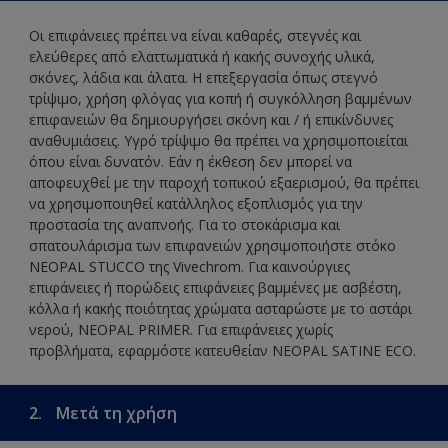
Οι επιφάνειες πρέπει να είναι καθαρές, στεγνές και
ελεύθερες από ελαττωματικά ή κακής συνοχής υλικά,
σκόνες, λάδια και άλατα. Η επεξεργασία όπως στεγνό
τρίψιμο, χρήση φλόγας για κοπή ή συγκόλληση βαμμένων
επιφανειών θα δημιουργήσει σκόνη και / ή επικίνδυνες
αναθυμιάσεις. Υγρό τρίψιμο θα πρέπει να χρησιμοποιείται
όπου είναι δυνατόν. Εάν η έκθεση δεν μπορεί να
αποφευχθεί με την παροχή τοπικού εξαερισμού, θα πρέπει
να χρησιμοποιηθεί κατάλληλος εξοπλισμός για την
προστασία της αναπνοής. Για το στοκάρισμα και
σπατουλάρισμα των επιφανειών χρησιμοποιήστε στόκο
NEOPAL STUCCO της Vivechrom. Για καινούργιες
επιφάνειες ή πορώδεις επιφάνειες βαμμένες με ασβέστη,
κόλλα ή κακής ποιότητας χρώματα ασταρώστε με το αστάρι
νερού, NEOPAL PRIMER. Για επιφάνειες χωρίς
προβλήματα, εφαρμόστε κατευθείαν NEOPAL SATINE ECO.
2.
Μετά τη χρήση