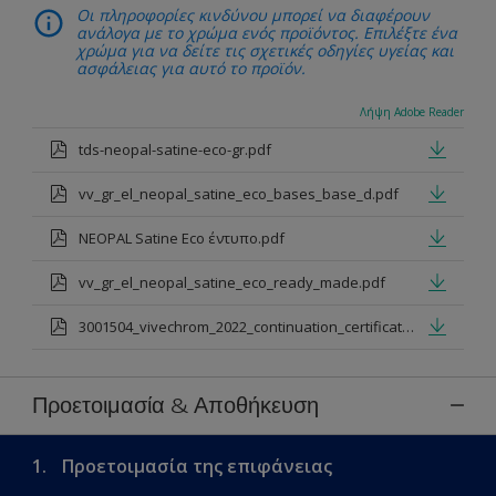
Οι πληροφορίες κινδύνου μπορεί να διαφέρουν
ανάλογα με το χρώμα ενός προϊόντος. Επιλέξτε ένα
χρώμα για να δείτε τις σχετικές οδηγίες υγείας και
ασφάλειας για αυτό το προϊόν.
Λήψη Adobe Reader
tds-neopal-satine-eco-gr.pdf
vv_gr_el_neopal_satine_eco_bases_base_d.pdf
NEOPAL Satine Eco έντυπο.pdf
vv_gr_el_neopal_satine_eco_ready_made.pdf
3001504_vivechrom_2022_continuation_certificate_1.pdf
Προετοιμασία & Αποθήκευση
1.
Προετοιμασία της επιφάνειας