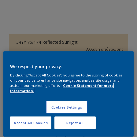
34YY 76/174 Reflected Sunlight
Αλλαγή απόχρωσης
Συσκευασία
We respect your privacy.
1L
3L
10L
By clicking “Accept All Cookies”, you agree to the storing of cookies
on your device to enhance site navigation, analyze site usage, and
assist in our marketing efforts.
Cookie Statement for more
information.
Ποσότητα
Υπολογισμός χρώματος
Υπολογισμός
Cookies Settings
Προσθήκη στο Workspace
Accept All Cookies
Reject All
Εύρεση Καταστήματος