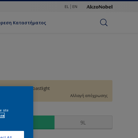
EL
EN
ύρεση Καταστήματος
50YY 83/171 Coastlight
Αλλαγή απόχρωσης
e site
υσκευασία
ore
3L
9L
ect All