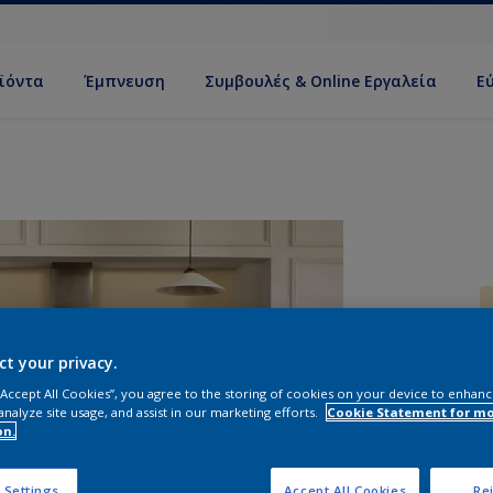
ϊόντα
Έμπνευση
Συμβουλές & Online Εργαλεία
Ε
ct your privacy.
 “Accept All Cookies”, you agree to the storing of cookies on your device to enhanc
Σ
analyze site usage, and assist in our marketing efforts.
Cookie Statement for m
on.
 Settings
Accept All Cookies
Rej