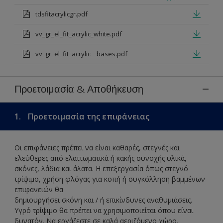
tdsfitacrylicgr.pdf
vv_gr_el_fit_acrylic_white.pdf
vv_gr_el_fit_acrylic__bases.pdf
Προετοιμασία & Αποθήκευση
1.
Προετοιμασία της επιφάνειας
Οι επιφάνειες πρέπει να είναι καθαρές, στεγνές και
ελεύθερες από ελαττωματικά ή κακής συνοχής υλικά,
σκόνες, λάδια και άλατα. Η επεξεργασία όπως στεγνό
τρίψιμο, χρήση φλόγας για κοπή ή συγκόλληση βαμμένων
επιφανειών θα
δημιουργήσει σκόνη και / ή επικίνδυνες αναθυμιάσεις.
Υγρό τρίψιμο θα πρέπει να χρησιμοποιείται όπου είναι
δυνατόν. Να εργάζεστε σε καλά αεριζόμενο χώρο.