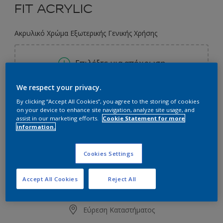
FIT ACRYLIC
Ακρυλικό Χρώμα Εξωτερικής Γενικής Χρήσης
Επιλέξτε μια απόχρωση
We respect your privacy.
Συσκευασία
By clicking “Accept All Cookies”, you agree to the storing of cookies
on your device to enhance site navigation, analyze site usage, and
3L
9L
assist in our marketing efforts.
Cookie Statement for more
information.
Ποσότητα
Υπολογισμός χρώματος
Cookies Settings
Υπολογισμός
Accept All Cookies
Reject All
Προσθήκη στο Workspace
Εύρεση Καταστήματος