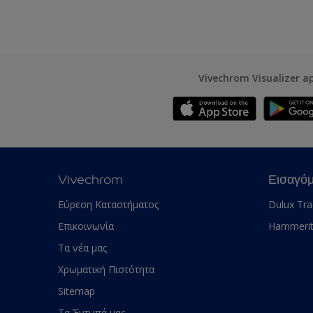
Vivechrom Visualizer a
Vivechrom
Εισαγό
Εύρεση Καταστήματος
Dulux Tr
Επικοινωνία
Hammeri
Τα νέα μας
Χρωματική Πιστότητα
Sitemap
Τα Έντυπά μας