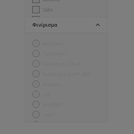
Ξύλο
Πέτρα
Φινίρισμα
Πισίνες
Πλακάκια
Ανάγλυφο
Ταράτσα
Γυαλιστερό
Τοίχοι
Γυαλιστερό, Σατινέ
Γυαλιστερό, Σατινέ, Ματ
Διαφανές
Ματ
Μεταλλιζέ
Σατινέ
Σφυρήλατο