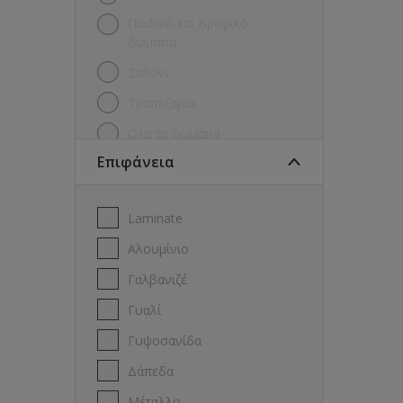
Παιδικό και Βρεφικό
δωμάτιo
Σαλόνι
Τραπεζαρία
Όλα τα δωμάτια
Επιφάνεια
Laminate
Αλουμίνιο
Γαλβανιζέ
Γυαλί
Γυψοσανίδα
Δάπεδα
Μέταλλο