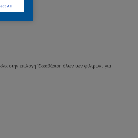
ect All
λικ στην επιλογή 'Εκκαθάριση όλων των φίλτρων', για