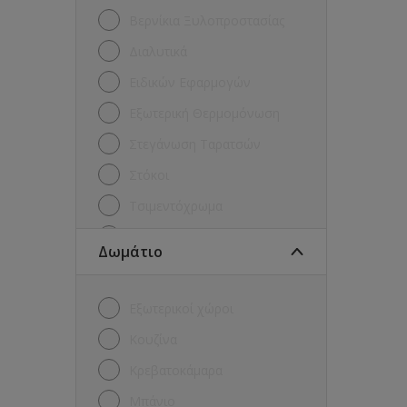
Βερνίκια Ξυλοπροστασίας
Διαλυτικά
Ειδικών Εφαρμογών
Εξωτερική Θερμομόνωση
Στεγάνωση Ταρατσών
Στόκοι
Τσιμεντόχρωμα
Χρώματα για Μέταλλα
Δωμάτιο
Χρώματα για ξύλα και
μέταλλα
Εξωτερικοί χώροι
Χρώματα Εξωτερικών Τοίχων
Κουζίνα
Χρώματα Εσωτερικών
Τοίχων
Κρεβατοκάμαρα
Μπάνιο