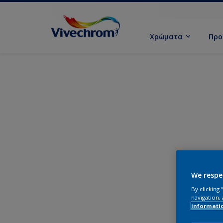
Χρώματα
Προ
We respe
By clicking
navigation, 
informati