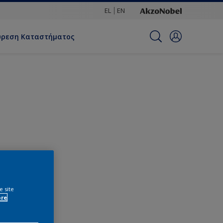
EL
EN
ύρεση Καταστήματος
e site
ore