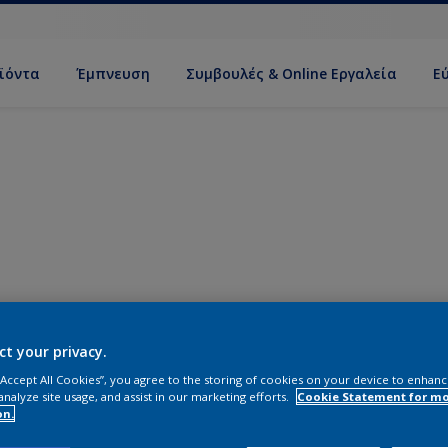
ϊόντα
Έμπνευση
Συμβουλές & Online Εργαλεία
Ε
ct your privacy.
 “Accept All Cookies”, you agree to the storing of cookies on your device to enhanc
analyze site usage, and assist in our marketing efforts.
Cookie Statement for m
on.