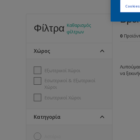
Cookies
Βρεί
Φίλτρα
Καθαρισμός
φίλτρων
0
Προϊόν
Χώρος
Λυπούμαστ
Εξωτερικοί Χώροι
να ξεκινή
Εσωτερικοί & Εξωτερικοί
Χώροι
Εσωτερικοί Χώροι
Κατηγορία
Αστάρια