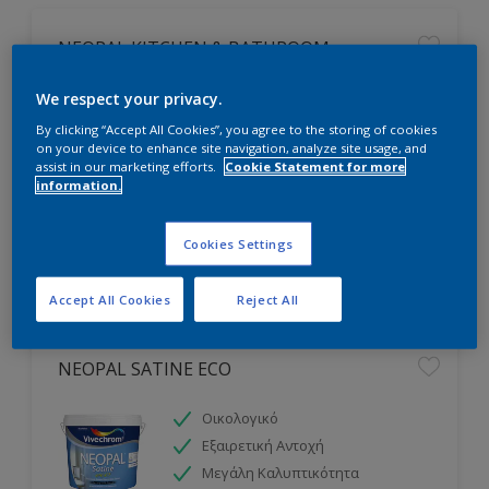
NEOPAL KITCHEN & BATHROOM
Ανθεκτικό σε Υδρατμούς και
We respect your privacy.
Μούχλα
By clicking “Accept All Cookies”, you agree to the storing of cookies
Για Χώρους με Υγρασία
on your device to enhance site navigation, analyze site usage, and
assist in our marketing efforts.
Cookie Statement for more
Εξαιρετική Αντοχή
information.
Cookies Settings
Accept All Cookies
Reject All
NEOPAL SATINE ECO
Οικολογικό
Εξαιρετική Αντοχή
Μεγάλη Καλυπτικότητα