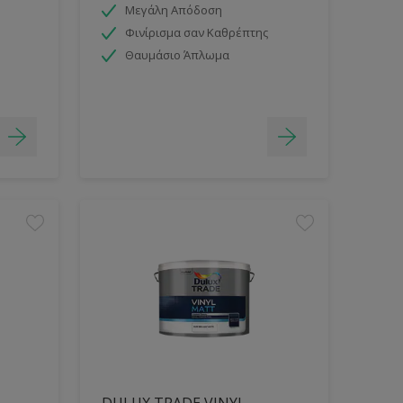
Μεγάλη Απόδοση
Φινίρισμα σαν Καθρέπτης
Θαυμάσιο Άπλωμα
DULUX TRADE VINYL