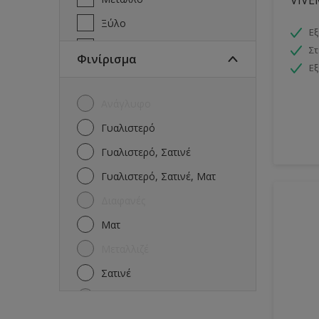
Ξύλο
Εξ
Πέτρα
Στ
Φινίρισμα
Εξ
Πισίνες
Πλακάκια
Ανάγλυφο
Ταράτσα
Γυαλιστερό
Τοίχοι
Γυαλιστερό, Σατινέ
Γυαλιστερό, Σατινέ, Ματ
Διαφανές
Ματ
Μεταλλιζέ
Σατινέ
Σφυρήλατο