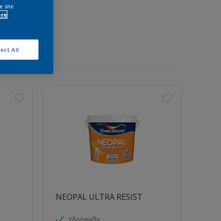
e site
ore
ect All
NEOPAL ULTRA RESIST
Υδρόφοβο