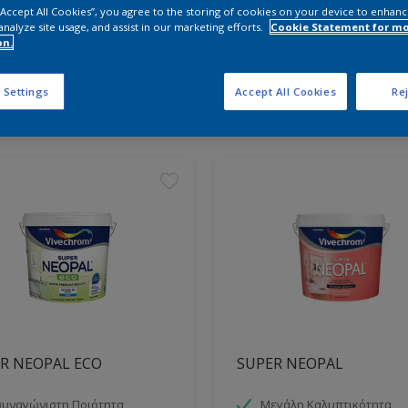
 “Accept All Cookies”, you agree to the storing of cookies on your device to enhanc
analyze site usage, and assist in our marketing efforts.
Cookie Statement for m
on.
τε τα κατάλληλα προϊόντα
 Settings
Accept All Cookies
Rej
ντα βρέθηκαν
R NEOPAL ECO
SUPER NEOPAL
υναγώνιστη Ποιότητα
Μεγάλη Καλυπτικότητα