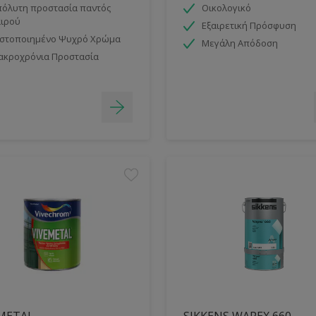
όλυτη προστασία παντός
Οικολογικό
ιρού
Εξαιρετική Πρόσφυση
ιστοποιημένο Ψυχρό Χρώμα
Μεγάλη Απόδοση
ακροχρόνια Προστασία
METAL
SIKKENS WAPEX 660