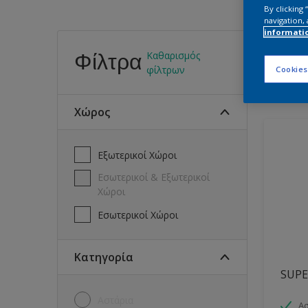
By clicking
navigation, 
informati
Βρεί
Φίλτρα
Καθαρισμός
φίλτρων
Cookies
15
Προϊό
Χώρος
Εξωτερικοί Χώροι
Εσωτερικοί & Εξωτερικοί
Χώροι
Εσωτερικοί Χώροι
Κατηγορία
SUPE
Αστάρια
Ασ