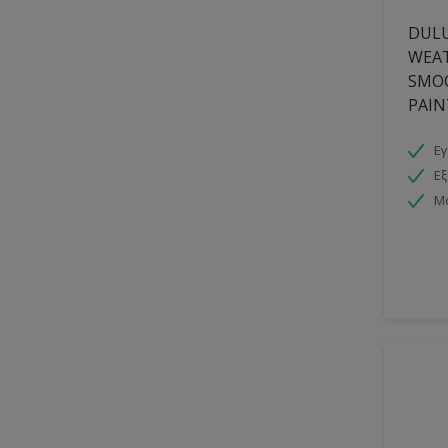
DULU
WEA
SMO
PAIN
Εγ
Εξ
Μ