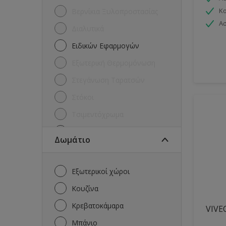
Κ
Βερνίκια Ξυλοπροστασίας
Ασ
Διαλυτικά
Ειδικών Εφαρμογών
Εξωτερική Θερμομόνωση
Στεγάνωση Ταρατσών
Στόκοι
Τσιμεντόχρωμα
Χρώματα για Μέταλλα
Δωμάτιο
Χρώματα για ξύλα και
μέταλλα
Εξωτερικοί χώροι
Χρώματα Εξωτερικών Τοίχων
Κουζίνα
Χρώματα Εσωτερικών
Τοίχων
Κρεβατοκάμαρα
VIVE
Μπάνιο