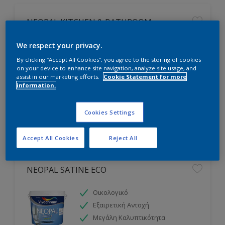
NEOPAL KITCHEN & BATHROOM
Ανθεκτικό σε Υδρατμούς και
We respect your privacy.
Μούχλα
By clicking “Accept All Cookies”, you agree to the storing of cookies
Για Χώρους με Υγρασία
on your device to enhance site navigation, analyze site usage, and
assist in our marketing efforts.
Cookie Statement for more
Εξαιρετική Αντοχή
information.
Cookies Settings
Accept All Cookies
Reject All
NEOPAL SATINE ECO
Οικολογικό
Εξαιρετική Αντοχή
Μεγάλη Καλυπτικότητα