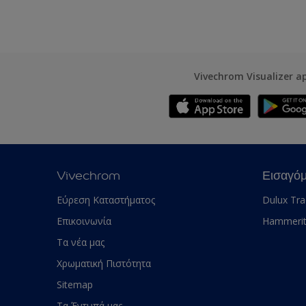
Vivechrom Visualizer a
Vivechrom
Εισαγό
Εύρεση Καταστήματος
Dulux Tr
Επικοινωνία
Hammeri
Τα νέα μας
Χρωματική Πιστότητα
Sitemap
Τα Έντυπά μας