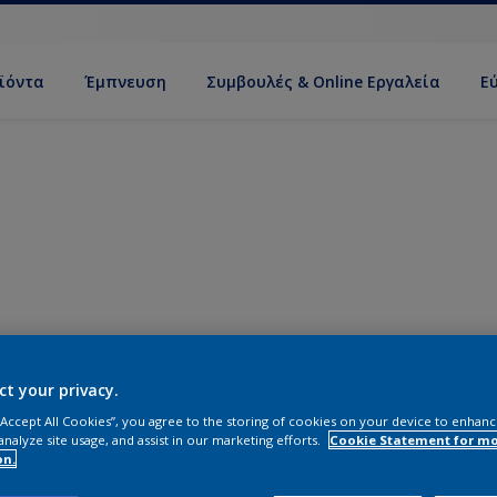
ϊόντα
Έμπνευση
Συμβουλές & Online Εργαλεία
Ε
ct your privacy.
 “Accept All Cookies”, you agree to the storing of cookies on your device to enhanc
analyze site usage, and assist in our marketing efforts.
Cookie Statement for m
on.