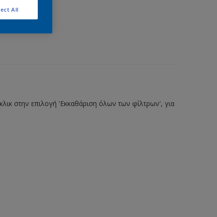
ect All
λικ στην επιλογή 'Εκκαθάριση όλων των φίλτρων', για