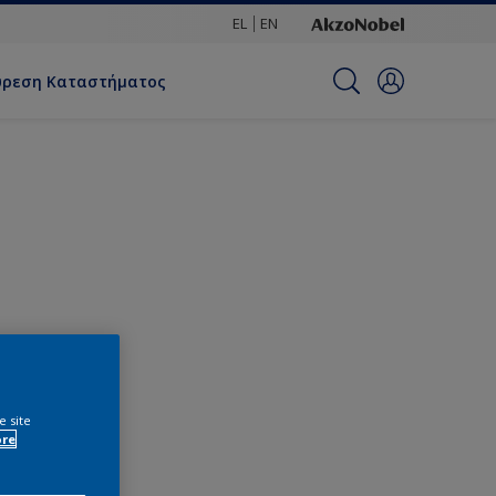
EL
EN
ύρεση Καταστήματος
e site
ore