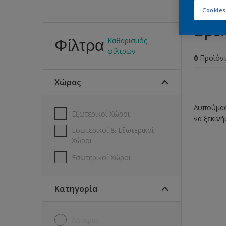
Cookies
Βρεί
Φίλτρα
Καθαρισμός
φίλτρων
0
Προϊόν
Χώρος
Λυπούμαστ
Εξωτερικοί Χώροι
να ξεκινή
Εσωτερικοί & Εξωτερικοί
Χώροι
Εσωτερικοί Χώροι
Κατηγορία
Αστάρια