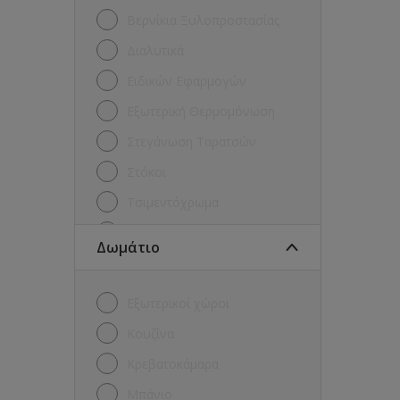
Βερνίκια Ξυλοπροστασίας
Διαλυτικά
Ειδικών Εφαρμογών
Εξωτερική Θερμομόνωση
Στεγάνωση Ταρατσών
Στόκοι
Τσιμεντόχρωμα
Χρώματα για Μέταλλα
Δωμάτιο
Χρώματα για ξύλα και
μέταλλα
Εξωτερικοί χώροι
Χρώματα Εξωτερικών Τοίχων
Κουζίνα
Χρώματα Εσωτερικών
Τοίχων
Κρεβατοκάμαρα
Μπάνιο