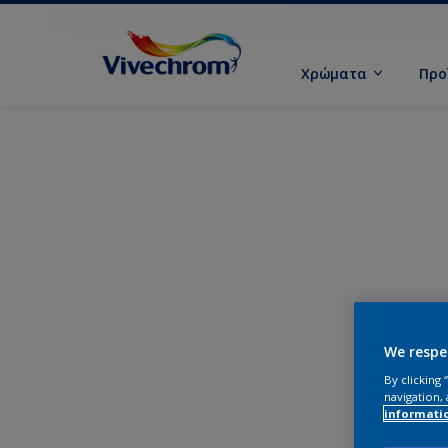
Χρώματα
Προ
We respe
By clicking
navigation, 
informati