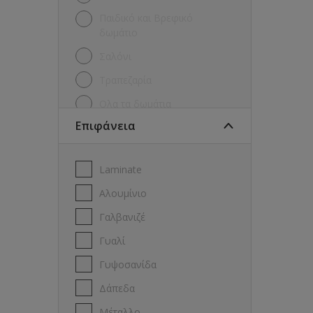
Παιδικό και Βρεφικό
δωμάτιo
Σαλόνι
Τραπεζαρία
Όλα τα δωμάτια
Επιφάνεια
Laminate
Αλουμίνιο
Γαλβανιζέ
Γυαλί
Γυψοσανίδα
Δάπεδα
Μέταλλο