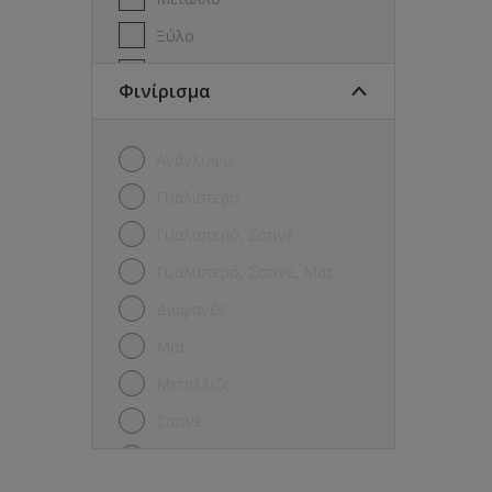
Ξύλο
Πέτρα
Φινίρισμα
Πισίνες
Πλακάκια
Ανάγλυφο
Ταράτσα
Γυαλιστερό
Τοίχοι
Γυαλιστερό, Σατινέ
Γυαλιστερό, Σατινέ, Ματ
Διαφανές
Ματ
Μεταλλιζέ
Σατινέ
Σφυρήλατο