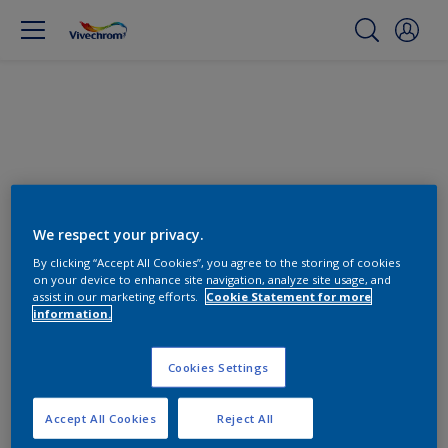
We respect your privacy.
By clicking “Accept All Cookies”, you agree to the storing of cookies
on your device to enhance site navigation, analyze site usage, and
assist in our marketing efforts.
Cookie Statement for more
Βρείτε τα κατάλληλα προϊόντα
information.
0
Προϊόντα βρέθηκαν
Cookies Settings
Accept All Cookies
Reject All
Φίλτρα