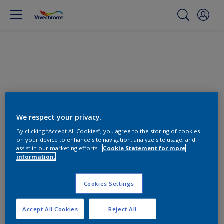
We respect your privacy.
By clicking “Accept All Cookies”, you agree to the storing of cookies
on your device to enhance site navigation, analyze site usage, and
assist in our marketing efforts.
Cookie Statement for more
Βρείτε τα κατάλληλα προϊόντα
information.
0
Προϊόντα βρέθηκαν
Cookies Settings
Accept All Cookies
Reject All
Φίλτρα