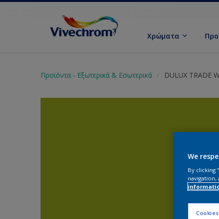
Χρώματα
Προ
Προϊόντα - Εξωτερικά & Εσωτερικά
DULUX TRADE 
We respe
By clicking
navigation, 
informati
Cookies