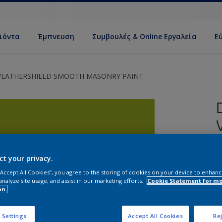
ϊόντα
Έμπνευση
Συμβουλές & Online Εργαλεία
Ε
WEATHERSHIELD SMOOTH MASONRY PAINT
ct your privacy.
 “Accept All Cookies”, you agree to the storing of cookies on your device to enhanc
analyze site usage, and assist in our marketing efforts.
Cookie Statement for m
Α
on.
 Settings
Accept All Cookies
Rej