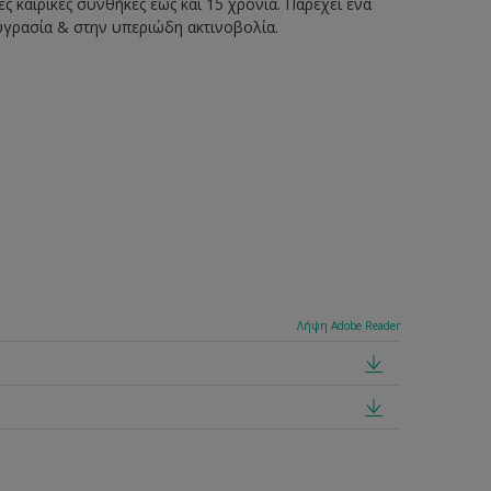
 καιρικές συνθήκες έως και 15 χρόνια. Παρέχει ένα
υγρασία & στην υπεριώδη ακτινοβολία.
Λήψη Adobe Reader