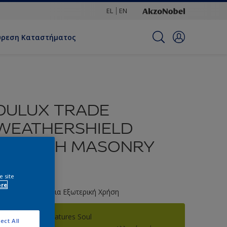
EL
EN
ύρεση Καταστήματος
DULUX TRADE
WEATHERSHIELD
SMOOTH MASONRY
PAINT
e site
ore
κρυλικό Χρώμα για Εξωτερική Χρήση
91YY 40/628 Natures Soul
ect All