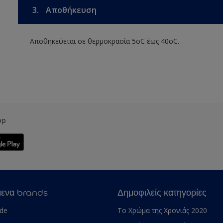
3.
Αποθήκευση
Αποθηκεύεται σε θερμοκρασία 5οC έως 40οC.
pp
μενα brands
Δημοφιλείς κατηγορίες
ade
Το Χρώμα της Χρονιάς 2020