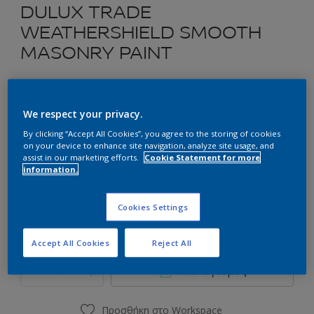
DULUX TRADE
WEATHERSHIELD SMOOTH
MASONRY PAINT
Ακρυλικό Χρώμα για Εξωτερική Χρήση
We respect your privacy.
Επιλέξτε μια απόχρωση
By clicking “Accept All Cookies”, you agree to the storing of cookies
on your device to enhance site navigation, analyze site usage, and
assist in our marketing efforts.
Cookie Statement for more
information.
Συσκευασία
2.5L
9L
Cookies Settings
Ποσότητα
Υπολογισμός χρώματος
Accept All Cookies
Reject All
Υπολογισμός
Προσθήκη στο Workspace