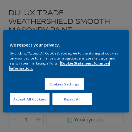
DULUX TRADE
WEATHERSHIELD SMOOTH
MASONRY PAINT
Ακρυλικό Χρώμα για Εξωτερική Χρήση
We respect your privacy.
By clicking “Accept All Cookies”, you agree to the storing of cookies
on your device to enhance site navigation, analyze site usage, and
49RR 50/250 Rose Party
assist in our marketing efforts.
Cookie Statement for more
Αλλαγή απόχρωσης
information.
Συσκευασία
Cookies Settings
2.5L
Accept All Cookies
Reject All
Ποσότητα
Υπολογισμός χρώματος
Υπολογισμός