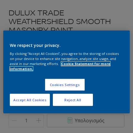
DULUX TRADE
WEATHERSHIELD SMOOTH
MASONRY PAINT
Ακρυλικό Χρώμα για Εξωτερική Χρήση
We respect your privacy.
By clicking “Accept All Cookies”, you agree to the storing of cookies
on your device to enhance site navigation, analyze site usage, and
42YR 43/439 Cheerful Coral
assist in our marketing efforts.
Cookie Statement for more
Αλλαγή απόχρωσης
information.
Συσκευασία
Cookies Settings
2.5L
Accept All Cookies
Reject All
Ποσότητα
Υπολογισμός χρώματος
Υπολογισμός