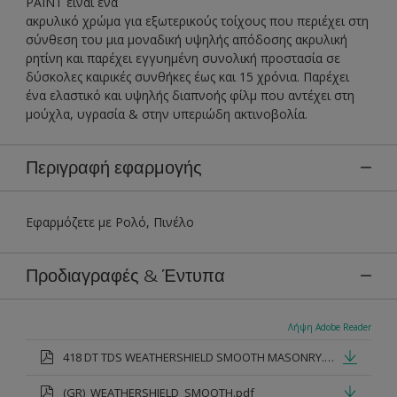
PAINT είναι ένα
ακρυλικό χρώμα για εξωτερικούς τοίχους που περιέχει στη
σύνθεση του μια μοναδική υψηλής απόδοσης ακρυλική
ρητίνη και παρέχει εγγυημένη συνολική προστασία σε
δύσκολες καιρικές συνθήκες έως και 15 χρόνια. Παρέχει
ένα ελαστικό και υψηλής διαπνοής φίλμ που αντέχει στη
μούχλα, υγρασία & στην υπεριώδη ακτινοβολία.
Περιγραφή εφαρμογής
Εφαρμόζετε με Ρολό, Πινέλο
Προδιαγραφές & Έντυπα
Λήψη Adobe Reader
418 DT TDS WEATHERSHIELD SMOOTH MASONRY.pdf
(GR)_WEATHERSHIELD_SMOOTH.pdf