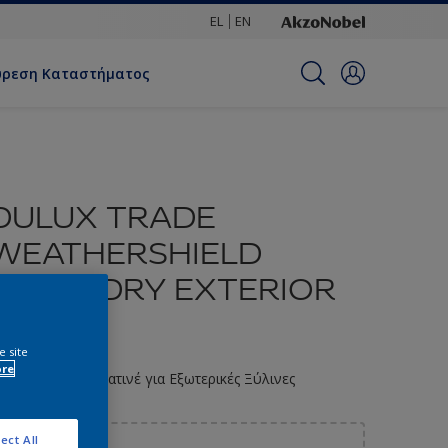
EL
EN
ύρεση Καταστήματος
DULUX TRADE
WEATHERSHIELD
QUICK DRY EXTERIOR
SATIN
e site
ore
ιπολίνη Νερού Σατινέ για Εξωτερικές Ξύλινες
πιφάνειες
ect All