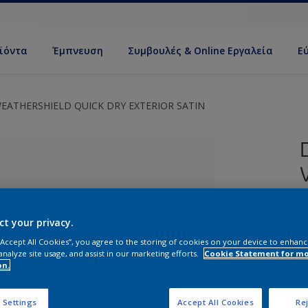
ϊόντα
Έμπνευση
Συμβουλές & Online Εργαλεία
Ε
EATHERSHIELD QUICK DRY EXTERIOR SATIN
ct your privacy.
 “Accept All Cookies”, you agree to the storing of cookies on your device to enhanc
analyze site usage, and assist in our marketing efforts.
Cookie Statement for m
Ρ
on.
Ε
ί απόχρωση
 Settings
Accept All Cookies
Rej