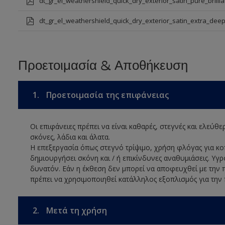
dt_gr_el_weathershield_quick_dry_exterior_satin_pure_brillia
dt_gr_el_weathershield_quick_dry_exterior_satin_extra_dee
Προετοιμασία & Αποθήκευση
1.
Προετοιμασία της επιφάνειας
Οι επιφάνειες πρέπει να είναι καθαρές, στεγνές και ελεύθ
σκόνες, λάδια και άλατα.
Η επεξεργασία όπως στεγνό τρίψιμο, χρήση φλόγας για 
δημιουργήσει σκόνη και / ή επικίνδυνες αναθυμιάσεις. Υγρ
δυνατόν. Εάν η έκθεση δεν μπορεί να αποφευχθεί με την 
πρέπει να χρησιμοποιηθεί κατάλληλος εξοπλισμός για την
2.
Μετά τη χρήση