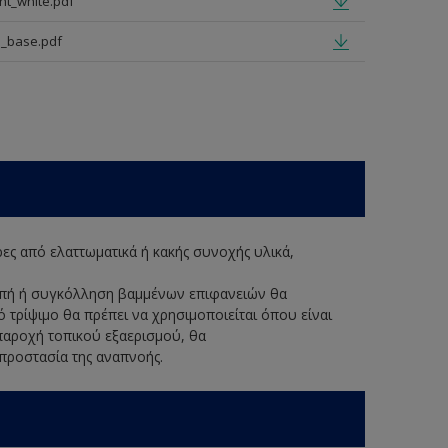
nt_white.pdf
p_base.pdf
ερες από ελαττωματικά ή κακής συνοχής υλικά,
κοπή ή συγκόλληση βαμμένων επιφανειών θα
ό τρίψιμο θα πρέπει να χρησιμοποιείται όπου είναι
παροχή τοπικού εξαερισμού, θα
 προστασία της αναπνοής.