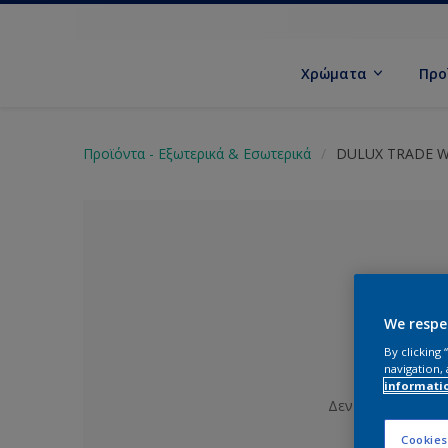
Χρώματα
Προ
Προϊόντα - Εξωτερικά & Εσωτερικά
DULUX TRADE W
We respe
By clicking
navigation, 
informati
Δεν έχει επιλεγε
Cookies