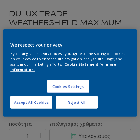
DULUX TRADE
WEATHERSHIELD MAXIMUM
EXPOSURE SMOOTH
MASONRY PAINT
We respect your privacy.
By clicking “Accept All Cookies”, you agree to the storing of cookies
Ακρυλικό Ελαστομερές Χρώμα για Εξωτερική Χρήση
on your device to enhance site navigation, analyze site usage, and
assist in our marketing efforts.
Cookie Statement for more
information.
70BB 55/044 Moon Shade
Αλλαγή απόχρωσης
Cookies Settings
Συσκευασία
Accept All Cookies
Reject All
2.5L
Ποσότητα
Υπολογισμός χρώματος
Υπολογισμός