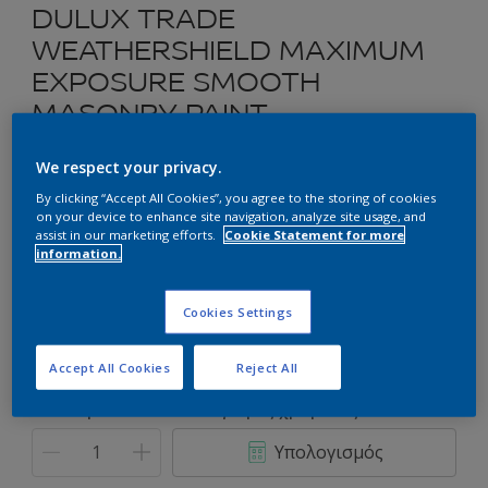
DULUX TRADE
WEATHERSHIELD MAXIMUM
EXPOSURE SMOOTH
MASONRY PAINT
We respect your privacy.
Ακρυλικό Ελαστομερές Χρώμα για Εξωτερική Χρήση
By clicking “Accept All Cookies”, you agree to the storing of cookies
on your device to enhance site navigation, analyze site usage, and
Επιλέξτε μια απόχρωση
assist in our marketing efforts.
Cookie Statement for more
information.
Συσκευασία
Cookies Settings
2.5L
9L
Accept All Cookies
Reject All
Ποσότητα
Υπολογισμός χρώματος
Υπολογισμός