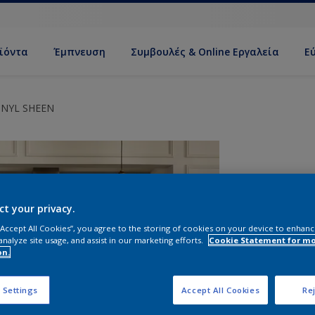
ϊόντα
Έμπνευση
Συμβουλές & Online Εργαλεία
Ε
INYL SHEEN
ct your privacy.
 “Accept All Cookies”, you agree to the storing of cookies on your device to enhanc
analyze site usage, and assist in our marketing efforts.
Cookie Statement for m
on.
Σ
 Settings
Accept All Cookies
Rej