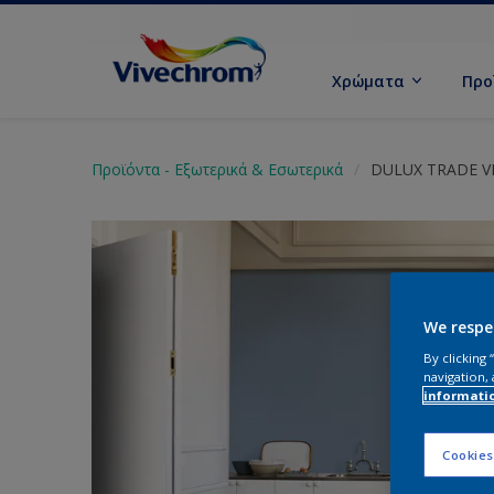
Χρώματα
Προ
Προϊόντα - Εξωτερικά & Εσωτερικά
DULUX TRADE V
We respe
By clicking
navigation, 
informati
Cookies