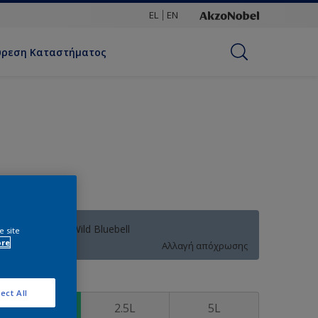
EL
EN
ύρεση Καταστήματος
32BB 33/133 Wild Bluebell
e site
ore
Αλλαγή απόχρωσης
υσκευασία
ect All
1L
2.5L
5L