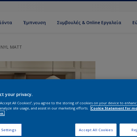
ϊόντα
Έμπνευση
Συμβουλές & Online Εργαλεία
Ε
INYL MATT
ct your privacy.
 “Accept All Cookies”, you agree to the storing of cookies on your device to enhanc
analyze site usage, and assist in our marketing efforts.
Cookie Statement for m
on.
Σ
 Settings
Accept All Cookies
Rej