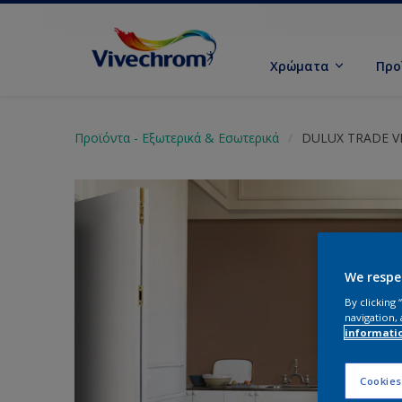
Χρώματα
Προ
Προϊόντα - Εξωτερικά & Εσωτερικά
DULUX TRADE V
We respe
By clicking
navigation, 
informati
Cookies