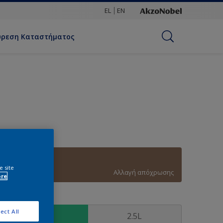
EL
EN
ύρεση Καταστήματος
80YR 19/177
e site
Αλλαγή απόχρωσης
ore
υσκευασία
ect All
0.75L
2.5L