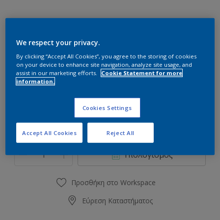
We respect your privacy.
38GY 26/456 Frog's Foot
By clicking “Accept All Cookies”, you agree to the storing of cookies
Αλλαγή απόχρωσης
on your device to enhance site navigation, analyze site usage, and
assist in our marketing efforts.
Cookie Statement for more
information.
Συσκευασία
0.75L
2.5L
Cookies Settings
Accept All Cookies
Reject All
Ποσότητα
Υπολογισμός χρώματος
Υπολογισμός
Προσθήκη στο Workspace
Εύρεση Καταστήματος