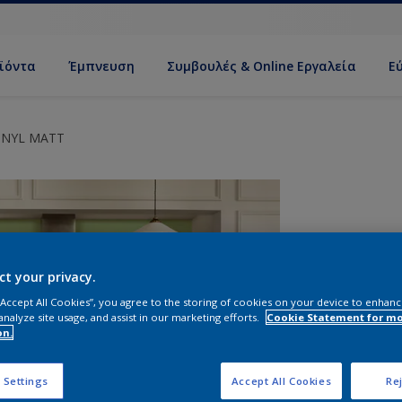
ϊόντα
Έμπνευση
Συμβουλές & Online Εργαλεία
Ε
INYL MATT
ct your privacy.
 “Accept All Cookies”, you agree to the storing of cookies on your device to enhanc
analyze site usage, and assist in our marketing efforts.
Cookie Statement for m
on.
Σ
 Settings
Accept All Cookies
Rej