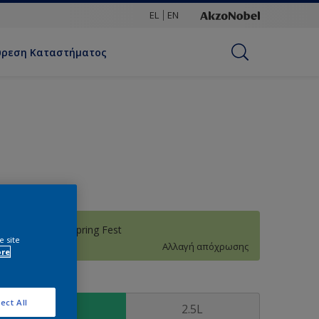
EL
EN
ύρεση Καταστήματος
30GY 62/344 Spring Fest
e site
Αλλαγή απόχρωσης
ore
υσκευασία
ect All
0.75L
2.5L