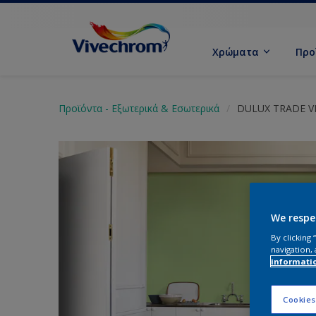
Χρώματα
Προ
Προϊόντα - Εξωτερικά & Εσωτερικά
DULUX TRADE V
We respe
By clicking
navigation, 
informati
Cookies