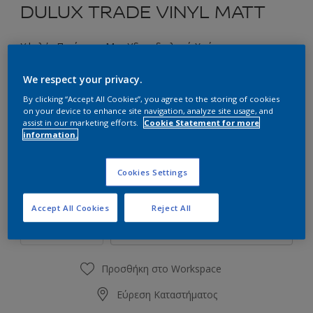
DULUX TRADE VINYL MATT
Υψηλής Ποιότητας Ματ Υδατοδιαλυτό Χρώμα
We respect your privacy.
Επιλέξτε μια απόχρωση
By clicking “Accept All Cookies”, you agree to the storing of cookies
on your device to enhance site navigation, analyze site usage, and
assist in our marketing efforts.
Cookie Statement for more
information.
Συσκευασία
0.75L
2.5L
9L
Cookies Settings
Ποσότητα
Υπολογισμός χρώματος
Accept All Cookies
Reject All
Υπολογισμός
Προσθήκη στο Workspace
Εύρεση Καταστήματος