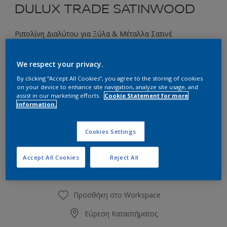
DULUX TRADE SATINWOOD
Ριπολίνη Διαλύτου για Ξύλα & Μέταλλα Σατινέ
Επιλέξτε μια απόχρωση
We respect your privacy.
By clicking “Accept All Cookies”, you agree to the storing of cookies
on your device to enhance site navigation, analyze site usage, and
assist in our marketing efforts.
Cookie Statement for more
Συσκευασία
information.
1L
2.5L
Cookies Settings
Ποσότητα
Υπολογισμός χρώματος
Accept All Cookies
Reject All
Υπολογισμός
Προσθήκη στο Workspace
Εύρεση Καταστήματος