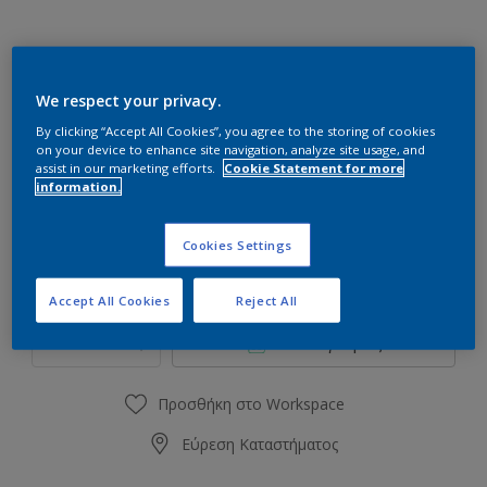
We respect your privacy.
10YY 49/378 Honeysweet
By clicking “Accept All Cookies”, you agree to the storing of cookies
Αλλαγή απόχρωσης
on your device to enhance site navigation, analyze site usage, and
assist in our marketing efforts.
Cookie Statement for more
information.
Συσκευασία
1L
2.5L
Cookies Settings
Ποσότητα
Υπολογισμός χρώματος
Accept All Cookies
Reject All
Υπολογισμός
Προσθήκη στο Workspace
Εύρεση Καταστήματος