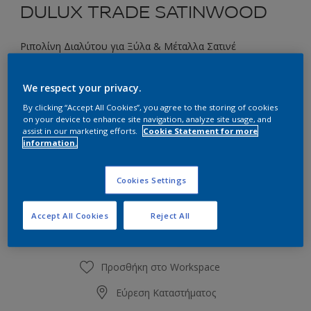
DULUX TRADE SATINWOOD
Ριπολίνη Διαλύτου για Ξύλα & Μέταλλα Σατινέ
Επιλέξτε μια απόχρωση
We respect your privacy.
By clicking “Accept All Cookies”, you agree to the storing of cookies
on your device to enhance site navigation, analyze site usage, and
assist in our marketing efforts.
Cookie Statement for more
Συσκευασία
information.
1L
2.5L
Cookies Settings
Ποσότητα
Υπολογισμός χρώματος
Accept All Cookies
Reject All
Υπολογισμός
Προσθήκη στο Workspace
Εύρεση Καταστήματος