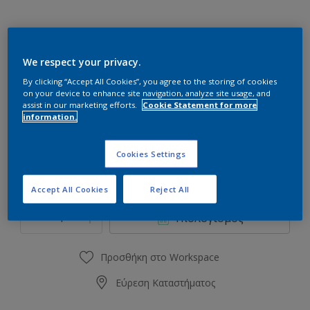
We respect your privacy.
60YY 28/443 Carolina
By clicking “Accept All Cookies”, you agree to the storing of cookies
Αλλαγή απόχρωσης
on your device to enhance site navigation, analyze site usage, and
assist in our marketing efforts.
Cookie Statement for more
information.
Συσκευασία
1L
2.5L
Cookies Settings
Accept All Cookies
Reject All
Ποσότητα
Υπολογισμός χρώματος
Υπολογισμός
Προσθήκη στο Workspace
Εύρεση Καταστήματος