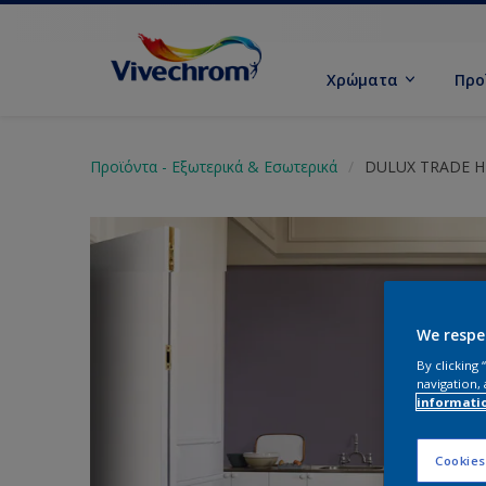
Χρώματα
Προ
Προϊόντα - Εξωτερικά & Εσωτερικά
DULUX TRADE H
We respe
By clicking
navigation, 
informati
Cookies