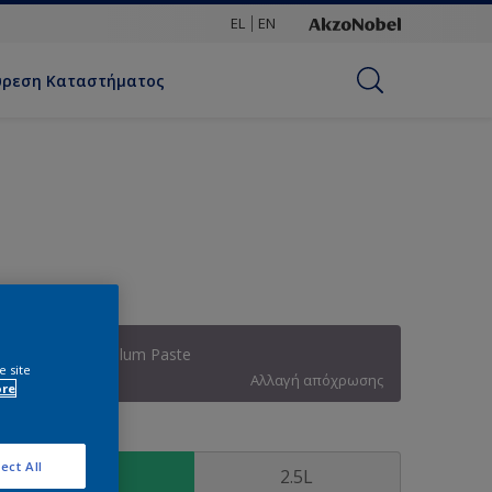
EL
EN
ύρεση Καταστήματος
42RB 21/094 Plum Paste
e site
Αλλαγή απόχρωσης
ore
υσκευασία
ect All
1L
2.5L