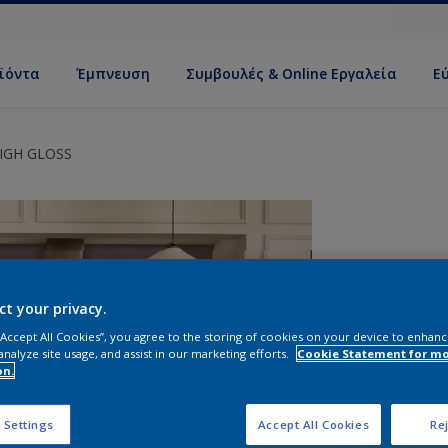
ϊόντα
Έμπνευση
Συμβουλές & Online Εργαλεία
Ε
IGH GLOSS
ct your privacy.
 “Accept All Cookies”, you agree to the storing of cookies on your device to enhanc
analyze site usage, and assist in our marketing efforts.
Cookie Statement for m
on.
Σ
 Settings
Accept All Cookies
Rej