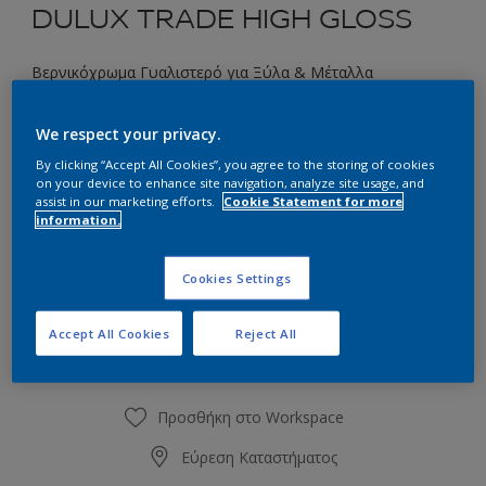
DULUX TRADE HIGH GLOSS
Βερνικόχρωμα Γυαλιστερό για Ξύλα & Μέταλλα
We respect your privacy.
Επιλέξτε μια απόχρωση
By clicking “Accept All Cookies”, you agree to the storing of cookies
on your device to enhance site navigation, analyze site usage, and
assist in our marketing efforts.
Cookie Statement for more
Συσκευασία
information.
1L
2.5L
Cookies Settings
Ποσότητα
Υπολογισμός χρώματος
Accept All Cookies
Reject All
Υπολογισμός
Προσθήκη στο Workspace
Εύρεση Καταστήματος