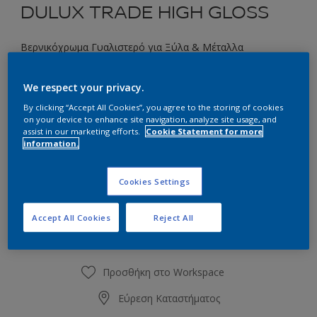
DULUX TRADE HIGH GLOSS
Βερνικόχρωμα Γυαλιστερό για Ξύλα & Μέταλλα
We respect your privacy.
Επιλέξτε μια απόχρωση
By clicking “Accept All Cookies”, you agree to the storing of cookies
on your device to enhance site navigation, analyze site usage, and
assist in our marketing efforts.
Cookie Statement for more
Συσκευασία
information.
1L
2.5L
Cookies Settings
Ποσότητα
Υπολογισμός χρώματος
Accept All Cookies
Reject All
Υπολογισμός
Προσθήκη στο Workspace
Εύρεση Καταστήματος