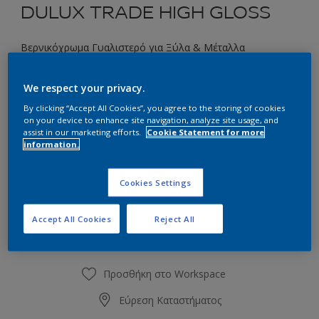
DULUX TRADE HIGH GLOSS
Βερνικόχρωμα Γυαλιστερό για Ξύλα & Μέταλλα
We respect your privacy.
Επιλέξτε μια απόχρωση
By clicking “Accept All Cookies”, you agree to the storing of cookies
on your device to enhance site navigation, analyze site usage, and
assist in our marketing efforts.
Cookie Statement for more
Συσκευασία
information.
1L
2.5L
Cookies Settings
Ποσότητα
Υπολογισμός χρώματος
Accept All Cookies
Reject All
Υπολογισμός
Προσθήκη στο Workspace
Εύρεση Καταστήματος