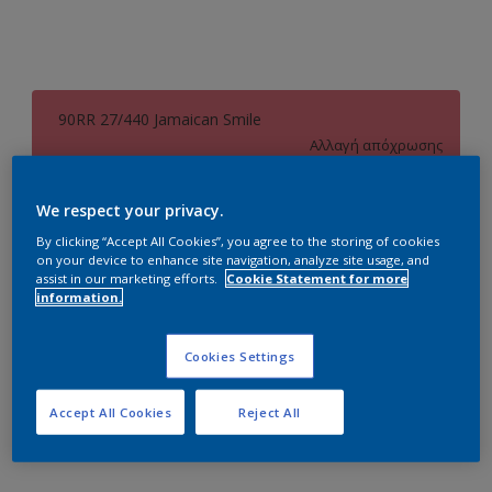
90RR 27/440 Jamaican Smile
Αλλαγή απόχρωσης
Συσκευασία
We respect your privacy.
0.75L
2.25L
By clicking “Accept All Cookies”, you agree to the storing of cookies
on your device to enhance site navigation, analyze site usage, and
assist in our marketing efforts.
Cookie Statement for more
information.
Ποσότητα
Υπολογισμός χρώματος
Υπολογισμός
Cookies Settings
Προσθήκη στο Workspace
Accept All Cookies
Reject All
Εύρεση Καταστήματος