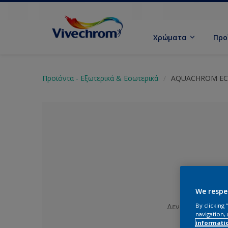
Χρώματα
Προ
Προϊόντα - Εξωτερικά & Εσωτερικά
AQUACHROM E
We respe
Δεν έχει επιλεγε
By clicking
navigation, 
informati