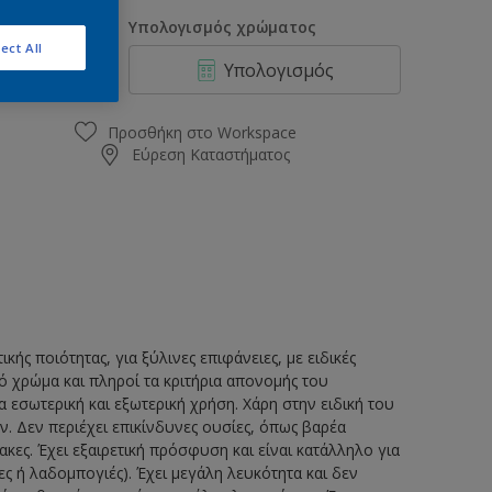
0.75L
οσότητα
Υπολογισμός χρώματος
2.25L
ect All
Υπολογισμός
2.5L
5L
Προσθήκη στο Workspace
Εύρεση Καταστήματος
ς ποιότητας, για ξύλινες επιφάνειες, με ειδικές
ό χρώμα και πληροί τα κριτήρια απονομής του
α εσωτερική και εξωτερική χρήση. Χάρη στην ειδική του
ν. Δεν περιέχει επικίνδυνες ουσίες, όπως βαρέα
ς. Έχει εξαιρετική πρόσφυση και είναι κατάλληλο για
 ή λαδομπογιές). Έχει μεγάλη λευκότητα και δεν