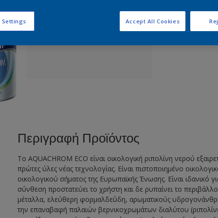
Π
 Settings
Accept All Cookies
Rej
Περιγραφή Προϊόντος
Το AQUACHROM ECO είναι οικολογική ριπολίνη νερού εξαιρετική
πρώτες ύλες νέας τεχνολογίας. Είναι πιστοποιημένο οικολογικ
οικολογικού σήματος της Ευρωπαϊκής Ένωσης. Είναι ιδανικό γι
σύνθεση προστατεύει το χρήστη και δε ρυπαίνει το περιβάλλο
μέταλλα, ελεύθερη φορμαλδεΰδη, αρωματικούς υδρογονάνθρακε
την επαναβαφή παλαιών βερνικοχρωμάτων διαλύτου (ριπολίνες