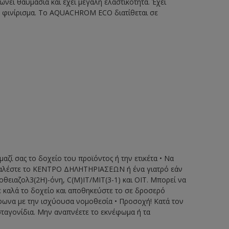
ώνει θαυμάσια και έχει μεγάλη ελαστικότητα. Έχει
ιο φινίρισμα. Το AQUACHROM ECO διατίθεται σε
μαζί σας το δοχείο του προϊόντος ή την ετικέτα • Να
 • Καλέστε το ΚΕΝΤΡΟ ΔΗΛΗΤΗΡΙΑΣΕΩΝ ή ένα γιατρό εάν
οθειαζολ3(2H)-όνη, C(M)IT/MIT(3-1) και ΟΙΤ. Μπορεί να
ε καλά το δοχείο και αποθηκεύστε το σε δροσερό
φωνα με την ισχύουσα νομοθεσία • Προσοχή! Κατά τον
ταγονίδια. Μην αναπνέετε το εκνέφωμα ή τα