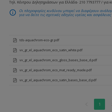
Τηλ. Κέντρου Δηλητηριάσεων για Ελλάδα- 210 7793777 / για 
Οι πληροφορίες κινδύνου μπορεί να διαφέρουν ανάλογ
για να δείτε τις σχετικές οδηγίες υγείας και ασφάλειας
tds-aquachrom-eco-gr.pdf
vv_gr_el_aquachrom_eco_satin_white.pdf
vv_gr_el_aquachrom_eco_gloss_bases_base_d.pdf
vv_gr_el_aquachrom_eco_mat_ready_made.pdf
vv_gr_el_aquachrom_eco_satin_bases_base_d.pdf
1