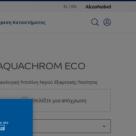
EL
EN
ύρεση Καταστήματος
AQUACHROM ECO
ικολογική Ριπολίνη Νερού Εξαιρετικής Ποιότητας
Επιλέξτε μια απόχρωση
e site
0.75L
ore