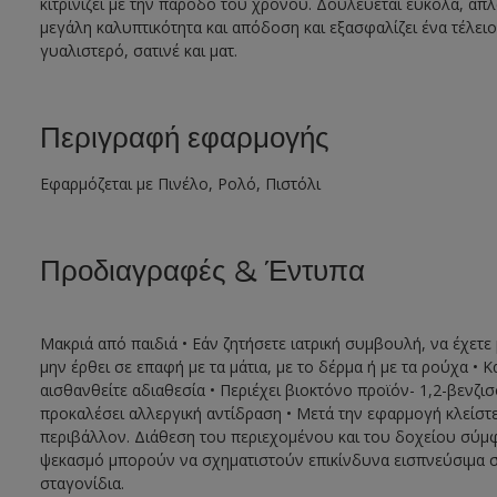
κιτρινίζει με την πάροδο του χρόνου. Δουλεύεται εύκολα, απλ
μεγάλη καλυπτικότητα και απόδοση και εξασφαλίζει ένα τέλε
γυαλιστερό, σατινέ και ματ.
Περιγραφή εφαρμογής
Εφαρμόζεται με Πινέλο, Ρολό, Πιστόλι
Προδιαγραφές & Έντυπα
Μακριά από παιδιά • Εάν ζητήσετε ιατρική συμβουλή, να έχετε 
μην έρθει σε επαφή με τα μάτια, με το δέρμα ή με τα ρούχα
αισθανθείτε αδιαθεσία • Περιέχει βιοκτόνο προϊόν- 1,2-βενζισ
προκαλέσει αλλεργική αντίδραση • Μετά την εφαρμογή κλείστ
περιβάλλον. Διάθεση του περιεχομένου και του δοχείου σύμ
ψεκασμό μπορούν να σχηματιστούν επικίνδυνα εισπνεύσιμα σ
σταγονίδια.