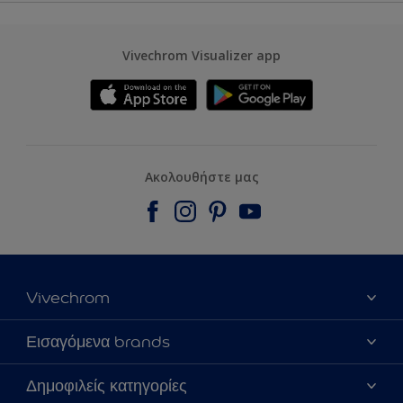
Vivechrom Visualizer app
Ακολουθήστε μας
Vivechrom
Εύρεση Καταστήματος
Εισαγόμενα brands
Επικοινωνία
Dulux Trade
Δημοφιλείς κατηγορίες
Τα νέα μας