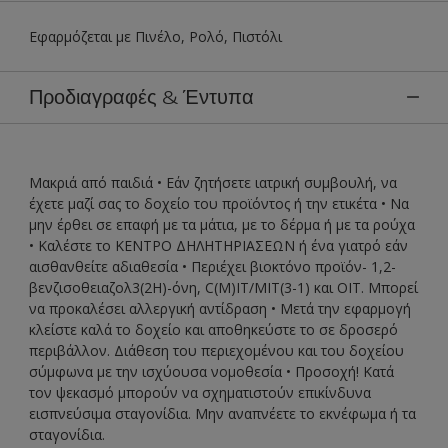
Εφαρμόζεται με Πινέλο, Ρολό, Πιστόλι
Προδιαγραφές & Έντυπα
Μακριά από παιδιά • Εάν ζητήσετε ιατρική συμβουλή, να
έχετε μαζί σας το δοχείο του προϊόντος ή την ετικέτα • Να
μην έρθει σε επαφή με τα μάτια, με το δέρμα ή με τα ρούχα
• Καλέστε το ΚΕΝΤΡΟ ΔΗΛΗΤΗΡΙΑΣΕΩΝ ή ένα γιατρό εάν
αισθανθείτε αδιαθεσία • Περιέχει βιοκτόνο προϊόν- 1,2-
βενζισοθειαζολ3(2H)-όνη, C(M)IT/MIT(3-1) και ΟΙΤ. Μπορεί
να προκαλέσει αλλεργική αντίδραση • Μετά την εφαρμογή
κλείστε καλά το δοχείο και αποθηκεύστε το σε δροσερό
περιβάλλον. Διάθεση του περιεχομένου και του δοχείου
σύμφωνα με την ισχύουσα νομοθεσία • Προσοχή! Κατά
τον ψεκασμό μπορούν να σχηματιστούν επικίνδυνα
εισπνεύσιμα σταγονίδια. Μην αναπνέετε το εκνέφωμα ή τα
σταγονίδια.