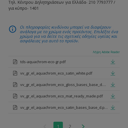
Τηλ. Κέντρου Δηλητηριάσεων για Ελλάδα- 210 7793777 /
για κύπρο- 1401
Οι πληροφορίες κινδύνου μπορεί να διαφέρουν
ανάλογα με το χρώμα ενός προϊόντος. Επιλέξτε ένα
χρώμα για να δείτε τις σχετικές οδηγίες υγείας και
ασφάλειας για αυτό το προϊόν.
Λήψη Adobe Reader
tds-aquachrom-eco-gr.pdf
vv_gr_el_aquachrom_eco_satin_white.pdf
vv_gr_el_aquachrom_eco_gloss_bases_base_d.pdf
vv_gr_el_aquachrom_eco_mat_ready_made.pdf
vv_gr_el_aquachrom_eco_satin_bases_base_d.pdf
1
2