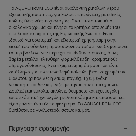
Το AQUACHROM ECO είναι οικολογική ριπολίνη νερού
εξαιρετικής ποιότητας, για ξύλινες επιφάνειες, με ειδικές
πρώτες ύλες νέας τεχνολογίας. Είναι πιστοποιημένο
οικολογικό χρώμα και πληροί τα κριτήρια απονομής του
οικολογικού σήματος της Ευρωπαϊκής Ένωσης. Είναι
ιδανικό για εσωτερική και εξωτερική χρήση. Χάρη στην
ειδική του σύνθεση προστατεύει το χρήστη και δε ρυπαίνει
το περιβάλλον. Δεν περιέχει επικίνδυνες ουσίες, όπως
βαρέα μέταλλα, ελεύθερη φορμαλδεΰδη, αρωματικούς
υδρογονάνθρακες. Έχει εξαιρετική πρόσφυση και είναι
κατάλληλο για την επαναβαφή παλαιών βερνικοχρωμάτων
διαλύτου (ριπολίνες ή λαδομπογιές). Έχει μεγάλη
λευκότητα και δεν κιτρινίζει με την πάροδο του χρόνου.
Δουλεύεται εύκολα, απλώνει θαυμάσια και έχει μεγάλη
ελαστικότητα. Έχει μεγάλη καλυπτικότητα και απόδοση και
εξασφαλίζει ένα τέλειο φινίρισμα. Το AQUACHROM ECO
διατίθεται σε γυαλιστερό, σατινέ και ματ.
Περιγραφή εφαρμογής