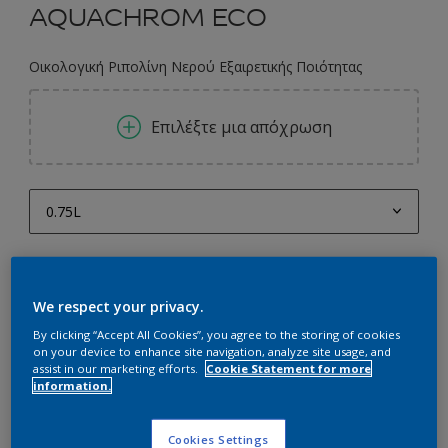
AQUACHROM ECO
Οικολογική Ριπολίνη Νερού Εξαιρετικής Ποιότητας
Επιλέξτε μια απόχρωση
0.75L
0.75L
Ποσότητα
Υπολογισμός χρώματος
2.25L
Υπολογισμός
We respect your privacy.
2.5L
By clicking “Accept All Cookies”, you agree to the storing of cookies
on your device to enhance site navigation, analyze site usage, and
5L
Προσθήκη στο Workspace
assist in our marketing efforts.
Cookie Statement for more
information.
Εύρεση Καταστήματος
Cookies Settings