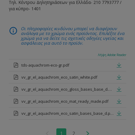
Τηλ. Κέντρου Δηλητηριάσεων για Ελλάδα- 210 7793777 /
για κύπρο- 1401
Οι πληροφορίες κινδύνου μπορεί να διαφέρουν
ανάλογα με το χρώμα ενός προϊόντος. Επιλέξτε ένα
χρώμα για να δείτε τις σχετικές οδηγίες υγείας και
ασφάλειας για αυτό το προϊόν.
Λήψη Adobe Reader
tds-aquachrom-eco-gr.pdf
vv_gr_el_aquachrom_eco_satin_white.pdf
vv_gr_el_aquachrom_eco_gloss_bases_base_d.pdf
vv_gr_el_aquachrom_eco_mat_ready_made.pdf
vv_gr_el_aquachrom_eco_satin_bases_base_d.pdf
1
2