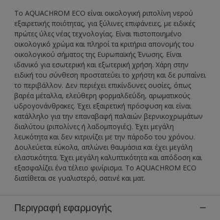
Το AQUACHROM ECO είναι οικολογική ριπολίνη νερού
εξαιρετικής ποιότητας, για ξύλινες επιφάνειες, με ειδικές
πρώτες ύλες νέας τεχνολογίας. Είναι πιστοποιημένο
οικολογικό χρώμα και πληροί τα κριτήρια απονομής του
οικολογικού σήματος της Ευρωπαϊκής Ένωσης. Είναι
ιδανικό για εσωτερική και εξωτερική χρήση. Χάρη στην
ειδική του σύνθεση προστατεύει το χρήστη και δε ρυπαίνει
το περιβάλλον. Δεν περιέχει επικίνδυνες ουσίες, όπως
βαρέα μέταλλα, ελεύθερη φορμαλδεΰδη, αρωματικούς
υδρογονάνθρακες. Έχει εξαιρετική πρόσφυση και είναι
κατάλληλο για την επαναβαφή παλαιών βερνικοχρωμάτων
διαλύτου (ριπολίνες ή λαδομπογιές). Έχει μεγάλη
λευκότητα και δεν κιτρινίζει με την πάροδο του χρόνου.
Δουλεύεται εύκολα, απλώνει θαυμάσια και έχει μεγάλη
ελαστικότητα. Έχει μεγάλη καλυπτικότητα και απόδοση και
εξασφαλίζει ένα τέλειο φινίρισμα. Το AQUACHROM ECO
διατίθεται σε γυαλιστερό, σατινέ και ματ.
Περιγραφή εφαρμογής