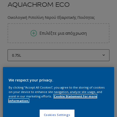
AQUACHROM ECO
Οικολογική Ριπολίνη Νερού Εξαιρετικής Ποιότητας
Επιλέξτε μια απόχρωση
0.75L
0.75L
Ποσότητα
Υπολογισμός χρώματος
2.25L
Υπολογισμός
We respect your privacy.
2.5L
By clicking “Accept All Cookies”, you agree to the storing of cookies
on your device to enhance site navigation, analyze site usage, and
5L
Προσθήκη στο Workspace
assist in our marketing efforts.
Cookie Statement for more
information.
Εύρεση Καταστήματος
Cookies Settings