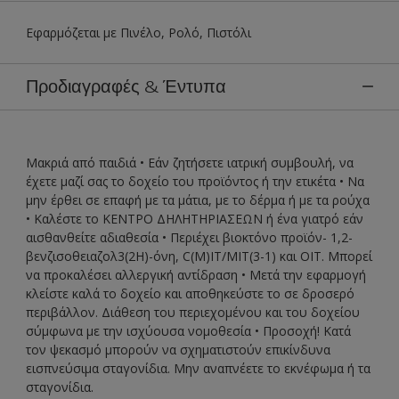
Εφαρμόζεται με Πινέλο, Ρολό, Πιστόλι
Προδιαγραφές & Έντυπα
Μακριά από παιδιά • Εάν ζητήσετε ιατρική συμβουλή, να
έχετε μαζί σας το δοχείο του προϊόντος ή την ετικέτα • Να
μην έρθει σε επαφή με τα μάτια, με το δέρμα ή με τα ρούχα
• Καλέστε το ΚΕΝΤΡΟ ΔΗΛΗΤΗΡΙΑΣΕΩΝ ή ένα γιατρό εάν
αισθανθείτε αδιαθεσία • Περιέχει βιοκτόνο προϊόν- 1,2-
βενζισοθειαζολ3(2H)-όνη, C(M)IT/MIT(3-1) και ΟΙΤ. Μπορεί
να προκαλέσει αλλεργική αντίδραση • Μετά την εφαρμογή
κλείστε καλά το δοχείο και αποθηκεύστε το σε δροσερό
περιβάλλον. Διάθεση του περιεχομένου και του δοχείου
σύμφωνα με την ισχύουσα νομοθεσία • Προσοχή! Κατά
τον ψεκασμό μπορούν να σχηματιστούν επικίνδυνα
εισπνεύσιμα σταγονίδια. Μην αναπνέετε το εκνέφωμα ή τα
σταγονίδια.