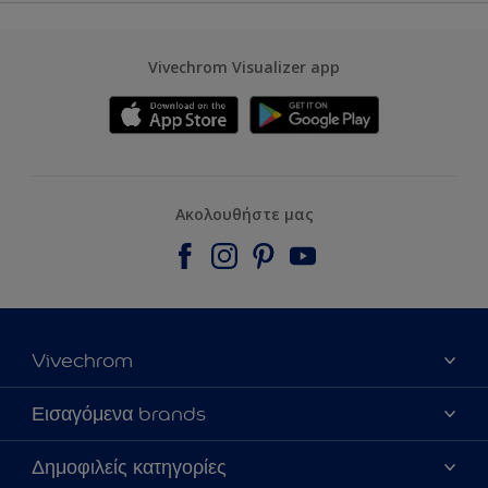
Vivechrom Visualizer app
Ακολουθήστε μας
Vivechrom
Εύρεση Καταστήματος
Εισαγόμενα brands
Επικοινωνία
Dulux Trade
Δημοφιλείς κατηγορίες
Τα νέα μας