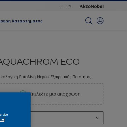
EL
EN
ύρεση Καταστήματος
AQUACHROM ECO
ικολογική Ριπολίνη Νερού Εξαιρετικής Ποιότητας
Επιλέξτε μια απόχρωση
e site
0.75L
ore