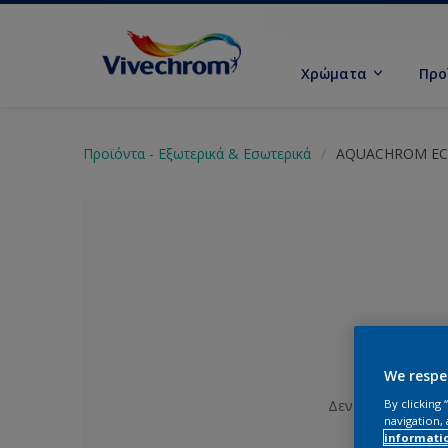
Χρώματα
Προ
Προϊόντα - Εξωτερικά & Εσωτερικά
AQUACHROM E
We respe
Δεν έχει επιλεγε
By clicking
navigation, 
informati