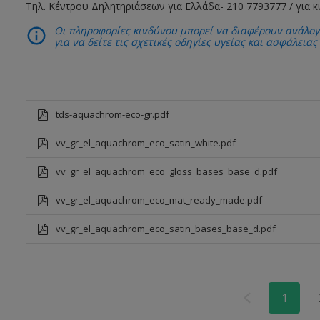
Τηλ. Κέντρου Δηλητηριάσεων για Ελλάδα- 210 7793777 / για 
Οι πληροφορίες κινδύνου μπορεί να διαφέρουν ανάλογ
για να δείτε τις σχετικές οδηγίες υγείας και ασφάλειας
tds-aquachrom-eco-gr.pdf
vv_gr_el_aquachrom_eco_satin_white.pdf
vv_gr_el_aquachrom_eco_gloss_bases_base_d.pdf
vv_gr_el_aquachrom_eco_mat_ready_made.pdf
vv_gr_el_aquachrom_eco_satin_bases_base_d.pdf
1