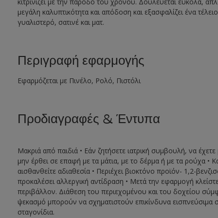
κιτρινίζει με την πάροδο του χρόνου. Δουλεύεται εύκολα, απλ
μεγάλη καλυπτικότητα και απόδοση και εξασφαλίζει ένα τέλε
γυαλιστερό, σατινέ και ματ.
Περιγραφή εφαρμογής
Εφαρμόζεται με Πινέλο, Ρολό, Πιστόλι
Προδιαγραφές & Έντυπα
Μακριά από παιδιά • Εάν ζητήσετε ιατρική συμβουλή, να έχετε 
μην έρθει σε επαφή με τα μάτια, με το δέρμα ή με τα ρούχα
αισθανθείτε αδιαθεσία • Περιέχει βιοκτόνο προϊόν- 1,2-βενζισ
προκαλέσει αλλεργική αντίδραση • Μετά την εφαρμογή κλείστ
περιβάλλον. Διάθεση του περιεχομένου και του δοχείου σύμ
ψεκασμό μπορούν να σχηματιστούν επικίνδυνα εισπνεύσιμα σ
σταγονίδια.