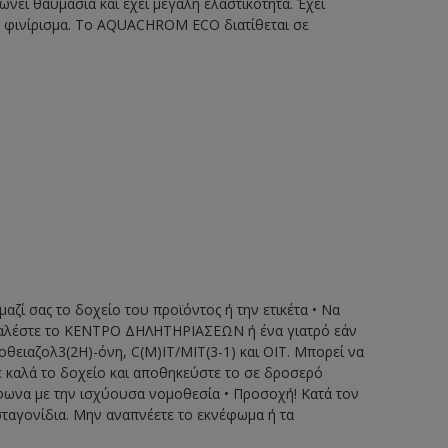
ώνει θαυμάσια και έχει μεγάλη ελαστικότητα. Έχει
ιο φινίρισμα. Το AQUACHROM ECO διατίθεται σε
μαζί σας το δοχείο του προϊόντος ή την ετικέτα • Να
 • Καλέστε το ΚΕΝΤΡΟ ΔΗΛΗΤΗΡΙΑΣΕΩΝ ή ένα γιατρό εάν
οθειαζολ3(2H)-όνη, C(M)IT/MIT(3-1) και ΟΙΤ. Μπορεί να
ε καλά το δοχείο και αποθηκεύστε το σε δροσερό
φωνα με την ισχύουσα νομοθεσία • Προσοχή! Κατά τον
ταγονίδια. Μην αναπνέετε το εκνέφωμα ή τα