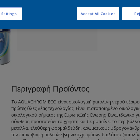
Π
 Settings
Accept All Cookies
Rej
Περιγραφή Προϊόντος
Το AQUACHROM ECO είναι οικολογική ριπολίνη νερού εξαιρετική
πρώτες ύλες νέας τεχνολογίας. Είναι πιστοποιημένο οικολογικ
οικολογικού σήματος της Ευρωπαϊκής Ένωσης. Είναι ιδανικό γι
σύνθεση προστατεύει το χρήστη και δε ρυπαίνει το περιβάλλο
μέταλλα, ελεύθερη φορμαλδεΰδη, αρωματικούς υδρογονάνθρακε
την επαναβαφή παλαιών βερνικοχρωμάτων διαλύτου (ριπολίνες