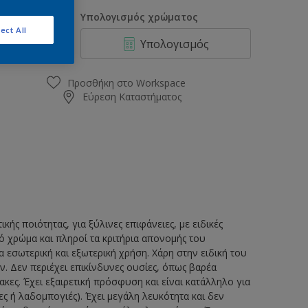
0.75L
οσότητα
Υπολογισμός χρώματος
2.25L
ect All
Υπολογισμός
2.5L
5L
Προσθήκη στο Workspace
Εύρεση Καταστήματος
ς ποιότητας, για ξύλινες επιφάνειες, με ειδικές
ό χρώμα και πληροί τα κριτήρια απονομής του
α εσωτερική και εξωτερική χρήση. Χάρη στην ειδική του
ν. Δεν περιέχει επικίνδυνες ουσίες, όπως βαρέα
ς. Έχει εξαιρετική πρόσφυση και είναι κατάλληλο για
 ή λαδομπογιές). Έχει μεγάλη λευκότητα και δεν