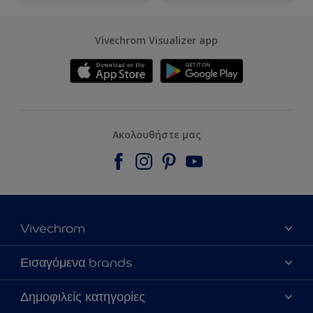
Vivechrom Visualizer app
Ακολουθήστε μας
Vivechrom
Εύρεση Καταστήματος
Εισαγόμενα brands
Επικοινωνία
Dulux Trade
Δημοφιλείς κατηγορίες
Τα νέα μας
Hammerite