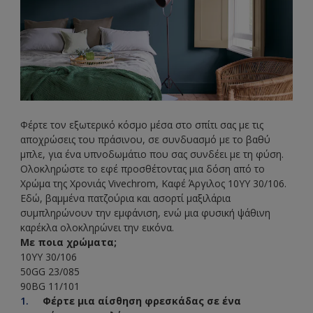
Φέρτε τον εξωτερικό κόσμο μέσα στο σπίτι σας με τις
αποχρώσεις του πράσινου, σε συνδυασμό με το βαθύ
μπλε, για ένα υπνοδωμάτιο που σας συνδέει με τη φύση.
Ολοκληρώστε το εφέ προσθέτοντας μια δόση από το
Χρώμα της Χρονιάς Vivechrom, Καφέ Άργιλος 10YY 30/106.
Εδώ, βαμμένα πατζούρια και ασορτί μαξιλάρια
συμπληρώνουν την εμφάνιση, ενώ μια φυσική ψάθινη
καρέκλα ολοκληρώνει την εικόνα.
Με ποια χρώματα;
10YY 30/106
50GG 23/085
90BG 11/101
Φέρτε μια αίσθηση φρεσκάδας σε ένα