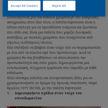
Expressive, μία από τις εύχρηστες παλέτες που έχουμε
Accept All Cookies
Reject All
δημιουργήσει για να σας βοηθήσουμε να μεταμορφώσετε
τους τοίχους σας.
Συνδυάζοντας ροζ και κόκκινα χρώματα με πιο διακριτικές
αποχρώσεις στον ίδιο τόνο, η παλέτα Expressive είναι η
τέλεια επιλογή για να προσθέσετε ενέργεια και ζωντάνια
στο σπίτι σας. Είναι μια παλέτα που χαρίζει δυναμικές
εκπλήξεις, με πινελιές χρώματος που ενισχύονται από
γήινους ουδέτερους τόνους.
Είτε επιλέξετε να βάψετε έναν τοίχο είτε να πειραματιστείτε
με ένα από τα εύκολα εφέ που προτείνουμε, αυτά τα
χρώματα θα σας βοηθήσουν να αποτυπώσετε την
προσωπικότητά σας στον χώρο, δημιουργώντας μια
εντυπωσιακή, σύγχρονη εμφάνιση που ταιριάζει με κάθε
επίπλωση.
Ιδού τέσσερις εύκολες και συναρπαστικές ιδέες για να
χρησιμοποιήσετε το Χρώμα της Χρονιάς Vivechrom, Καφέ
Άργιλος 10YY 30/106, με την παλέτα Expressive:
Δημιουργήστε σχέδια στον τοίχο του
υπνοδωματίου