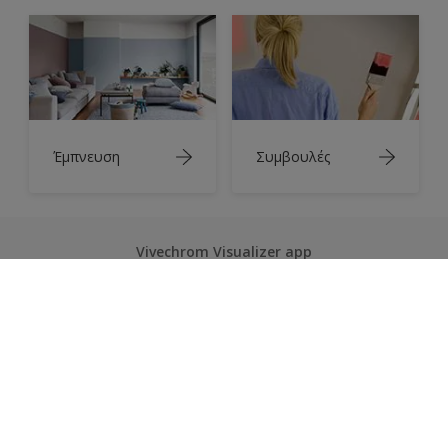
Έμπνευση
Συμβουλές
Vivechrom Visualizer app
Ακολουθήστε μας