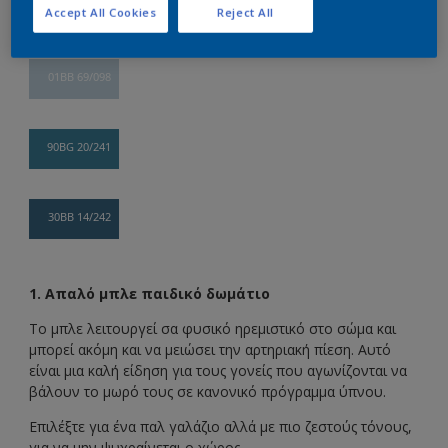
Accept All Cookies
Reject All
βοηθήσουν το μωρό σας να κοιμηθεί.
01BB 69/098
90BG 20/241
30BB 14/242
1. Απαλό μπλε παιδικό δωμάτιο
Το μπλε λειτουργεί σα φυσικό ηρεμιστικό στο σώμα και
μπορεί ακόμη και να μειώσει την αρτηριακή πίεση. Αυτό
είναι μια καλή είδηση για τους γονείς που αγωνίζονται να
βάλουν το μωρό τους σε κανονικό πρόγραμμα ύπνου.
Επιλέξτε για ένα παλ γαλάζιο αλλά με πιο ζεστούς τόνους,
για να μην ψυχραίνεται ο χώρος.